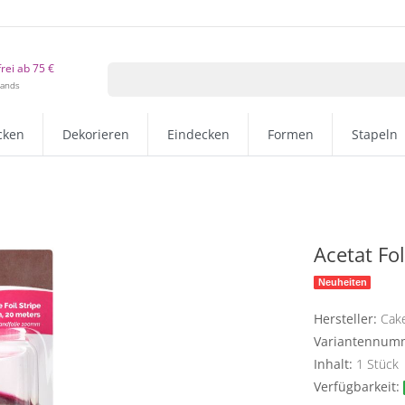
rei ab 75 €
lands
cken
Dekorieren
Eindecken
Formen
Stapeln
Acetat Fo
Neuheiten
Hersteller:
Cak
Variantennum
Inhalt:
1
Stück
Verfügbarkeit: