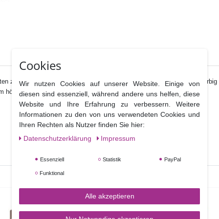
Cookies
Torten z.B. mit einem Schokoladenrand. Sie kann mit Pulverfarben vorher farbi
Wir nutzen Cookies auf unserer Website. Einige von
 höhere Torten zu füllen und haben so immer einen glatten Rand .
diesen sind essenziell, während andere uns helfen, diese
Website und Ihre Erfahrung zu verbessern. Weitere
Informationen zu den von uns verwendeten Cookies und
Ihren Rechten als Nutzer finden Sie hier:
Daten­schutz­erklärung
Impressum
Essenziell
Statistik
PayPal
Funktional
Alle akzeptieren
NEUHEIT
Nur Notwendige akzeptieren