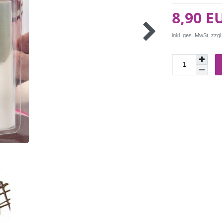
8,90 E
inkl. ges. MwSt. zzgl