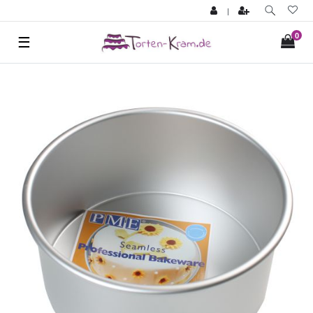
|
0
☰