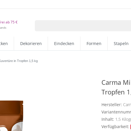
rei ab 75 €
lands
cken
Dekorieren
Eindecken
Formen
Stapeln
vertüre in Tropfen 1,5 kg
Carma Mil
Tropfen 1
Hersteller:
Car
Variantennum
Inhalt:
1,5
Kilo
Verfügbarkeit: