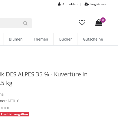
Anmelden
Registrieren
|
0
Blumen
Themen
Bücher
Gutscheine
k DES ALPES 35 % - Kuvertüre in
,5 kg
ma
mer:
MT016
gramm
Produkt vergriffen