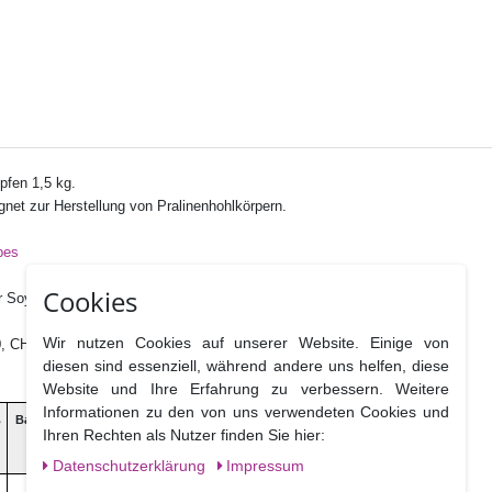
pfen 1,5 kg.
net zur Herstellung von Pralinenhohlkörpern.
pes
Cookies
 Soyalecithin, Natürliches Vanillearoma
Wir nutzen Cookies auf unserer Website. Einige von
0, CH-8005 Zürich
diesen sind essenziell, während andere uns helfen, diese
Website und Ihre Erfahrung zu verbessern. Weitere
Informationen zu den von uns verwendeten Cookies und
ß
Ballaststoffe
Salz
Ihren Rechten als Nutzer finden Sie hier:
Daten­schutz­erklärung
Impressum
2,1 g
0,2 g