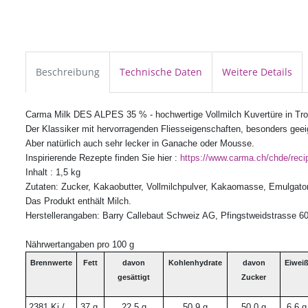
Beschreibung
Technische Daten
Weitere Details
Carma Milk DES ALPES 35 % - hochwertige Vollmilch Kuvertüre in Tro
Der Klassiker
mit hervorragenden Fliesseigenschaften, besonders geeig
Aber natürlich auch sehr lecker in Ganache oder Mousse.
Inspirierende Rezepte finden Sie hier :
https://www.carma.ch/chde/reci
Inhalt : 1,5 kg
Zutaten: Zucker, Kakaobutter, Vollmilchpulver, Kakaomasse, Emulgator
Das Produkt enthält Milch.
Herstellerangaben: Barry Callebaut Schweiz AG, Pfingstweidstrasse 6
Nährwertangaben pro 100 g
Brennwerte
Fett
davon
Kohlenhydrate
davon
Eiwei
gesättigt
Zucker
2381 Kj /
37 g
22,5 g
50,9 g
50,0 g
6,6 g