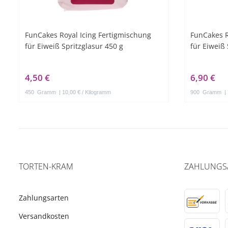
FunCakes Royal Icing Fertigmischung
FunCakes R
für Eiweiß Spritzglasur 450 g
für Eiweiß 
4,50 €
6,90 €
450
Gramm
| 10,00 € / Kilogramm
900
Gramm
|
TORTEN-KRAM
ZAHLUNGS
Zahlungsarten
Versandkosten