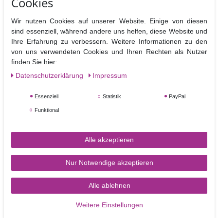
Cookies
umfüllen und die Arbeitsfläche dünn abpudern.
Auch beim Modellieren leistet sie wertvolle Hilfe, wenn der
Wir nutzen Cookies auf unserer Website. Einige von diesen
Fondant an den Fingern klebt.
sind essenziell, während andere uns helfen, diese Website und
Ihre Erfahrung zu verbessern. Weitere Informationen zu den
Sollten leichte Spuren der Bäckerstärke auf dem Fondant zurück
von uns verwendeten Cookies und Ihren Rechten als Nutzer
bleiben, können diese mit einem sauberen Microfasertuch oder
finden Sie hier:
notfalls auch mit weißem Fett (z.B. Palmin) entfernt werden.
Daten­schutz­erklärung
Impressum
Essenziell
Statistik
PayPal
Inhalt: 400 g
Funktional
Zutaten: native Kartoffelstärke
Alle akzeptieren
Nur Notwendige akzeptieren
Alle ablehnen
TORTEN-KRAM
Weitere Einstellungen