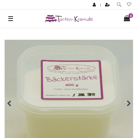
|
0
☰