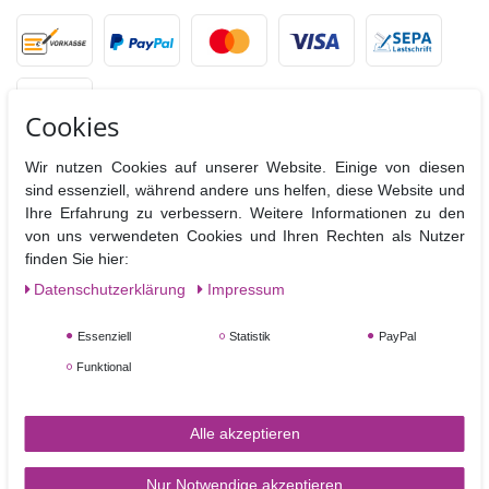
Cookies
Wir nutzen Cookies auf unserer Website. Einige von diesen
sind essenziell, während andere uns helfen, diese Website und
VERSANDPARTNER
Ihre Erfahrung zu verbessern. Weitere Informationen zu den
von uns verwendeten Cookies und Ihren Rechten als Nutzer
finden Sie hier:
Daten­schutz­erklärung
Impressum
Essenziell
Statistik
PayPal
Funktional
SERVICE & KONTAKT
Alle akzeptieren
Rufen Sie uns an unter:
0170 4 70 60 74
Nur Notwendige akzeptieren