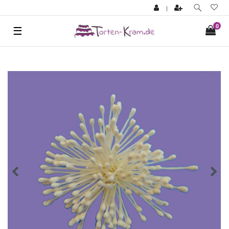
|
0
☰