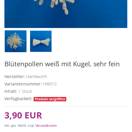
Blütenpollen weiß mit Kugel, sehr fein
Hersteller:
Hamilworth
Variantennummer:
HW013
Inhalt:
1
Stück
Verfügbarkeit:
Produkt vergriffen
3,90 EUR
inkl. ges. MwSt. zzgl.
Versandkosten