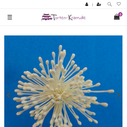
|
0
☰