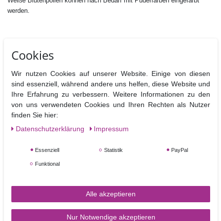
Weiße Blütenpollen können nach Bedarf mit Puderfarben eingefärbt
werden.
Cookies
Ähnliche Artikel
Wir nutzen Cookies auf unserer Website. Einige von diesen
sind essenziell, während andere uns helfen, diese Website und
Ihre Erfahrung zu verbessern. Weitere Informationen zu den
von uns verwendeten Cookies und Ihren Rechten als Nutzer
finden Sie hier:
Daten­schutz­erklärung
Impressum
Essenziell
Statistik
PayPal
Funktional
Blütenpollen weiß mit Kugel, sehr fein
Alle akzeptieren
3,90 €
Nur Notwendige akzeptieren