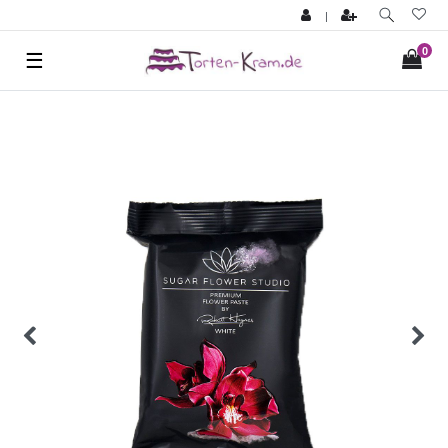
|
0
☰