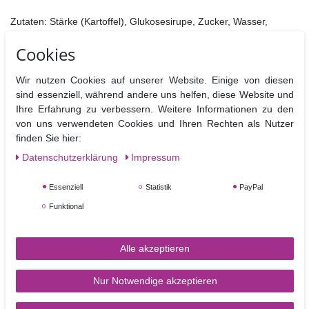
Zutaten: Stärke (Kartoffel), Glukosesirupe, Zucker, Wasser,
Kakaobutter, Stärke (Mais), Verdickungsmittel: E422, E466,
Cookies
Aroma (Erdbeere), Süßungsmittel: E950, Konservierungsstoff:
E202, Säureregulator: E330.
Wir nutzen Cookies auf unserer Website. Einige von diesen
SFS025 Zuckerblumen-Studio von Robert Haynes
sind essenziell, während andere uns helfen, diese Website und
Ihre Erfahrung zu verbessern. Weitere Informationen zu den
250g
von uns verwendeten Cookies und Ihren Rechten als Nutzer
Nährwert pro 100 g
finden Sie hier:
1444 kJ
Energie
Daten­schutz­erklärung
Impressum
345 kcal
3,2 g
davon gesättigt
Essenziell
Statistik
PayPal
Fette
5,1 g
Funktional
davon Zucker
Kohlenhydrate
81,0 g
14,0 g
Alle akzeptieren
Eiweiße
0,2 g
Salz
0,0 g
Nur Notwendige akzeptieren