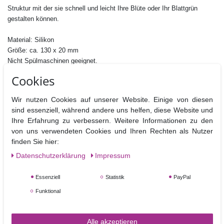
Struktur mit der sie schnell und leicht Ihre Blüte oder Ihr Blattgrün
gestalten können.
Material: Silikon
Größe: ca. 130 x 20 mm
Nicht Spülmaschinen geeignet.
Cookies
Wir nutzen Cookies auf unserer Website. Einige von diesen
sind essenziell, während andere uns helfen, diese Website und
Ähnliche Artikel
Ihre Erfahrung zu verbessern. Weitere Informationen zu den
von uns verwendeten Cookies und Ihren Rechten als Nutzer
finden Sie hier:
Daten­schutz­erklärung
Impressum
Essenziell
Statistik
PayPal
Funktional
Alle akzeptieren
Blumendraht 20 g grün - 25 Drähte pro Packung