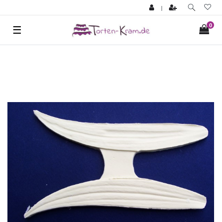
|
0
☰