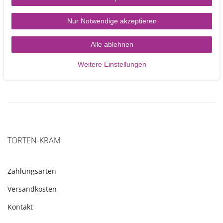
Nur Notwendige akzeptieren
3,50 €
Alle ablehnen
In den Warenkorb
Weitere Einstellungen
TORTEN-KRAM
Zahlungsarten
Versandkosten
Kontakt