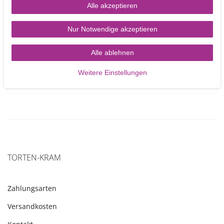
Alle akzeptieren
Blumendraht 20 g grün - 25 Drähte pro Packung
Nur Notwendige akzeptieren
Alle ablehnen
3,50 €
Weitere Einstellungen
In den Warenkorb
TORTEN-KRAM
Zahlungsarten
Versandkosten