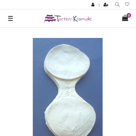
|
0
☰