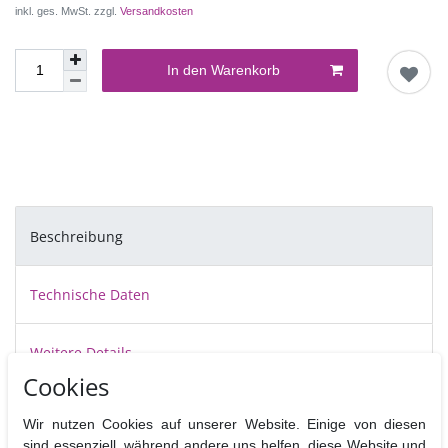
inkl. ges. MwSt. zzgl.
Versandkosten
In den Warenkorb
Beschreibung
Technische Daten
Weitere Details
Cookies
Das qualitativ hochwertige Blattveiner Set 1 von JEM ist eine gute
Wir nutzen Cookies auf unserer Website. Einige von diesen
Ergänzung zum Blattausstecher Set, weil Sie damit Ihre Blätter noch
sind essenziell, während andere uns helfen, diese Website und