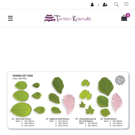
|
0
☰