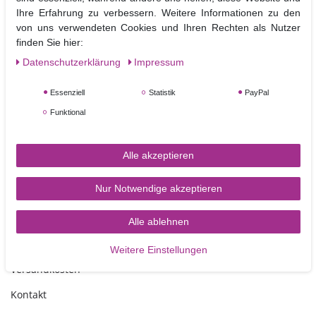
realistischer gestalten können.
Ihre Erfahrung zu verbessern. Weitere Informationen zu den
Es eignet sich deshalb auch ideal für Anfänger und Blumenliebhaber
von uns verwendeten Cookies und Ihren Rechten als Nutzer
finden Sie hier:
Material: Kunststoff
Daten­schutz­erklärung
Impressum
Größe: ca. 6,5 x 4,6 cm bis 2,6 x 2,6 cm
Nicht Spülmaschinen geeignet
Essenziell
Statistik
PayPal
Funktional
Alle akzeptieren
Nur Notwendige akzeptieren
TORTEN-KRAM
Alle ablehnen
Zahlungsarten
Weitere Einstellungen
Versandkosten
Kontakt