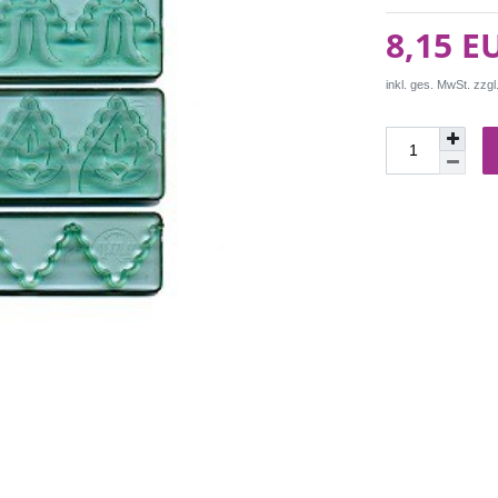
8,15 E
inkl. ges. MwSt. zzgl