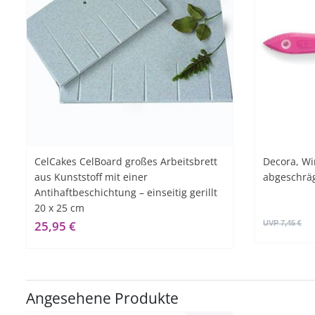
CelCakes CelBoard großes Arbeitsbrett
Decora, Wi
aus Kunststoff mit einer
abgeschräg
Antihaftbeschichtung – einseitig gerillt
20 x 25 cm
25,95 €
UVP 7,45 €
Angesehene Produkte