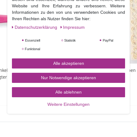
Website und Ihre Erfahrung zu verbessern. Weitere
Informationen zu den von uns verwendeten Cookies und
Ihren Rechten als Nutzer finden Sie hier:
Daten­schutz­erklärung
Impressum
Essenziell
Statistik
PayPal
Funktional
Alle akzeptieren
nkelpalette mit
FMM Funky Großbuchstaben
ter Spitze,18 cm
Zahlen Ausstecher
Nur Notwendige akzeptieren
Alle ablehnen
6,95 €
9,90 €
Weitere Einstellungen