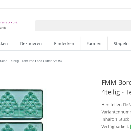
rei ab 75 €
lands
cken
Dekorieren
Eindecken
Formen
Stapeln
t 3 – 4teilig - Textured Lace Cutter Set #3
FMM Bordü
4teilig - 
Hersteller:
FM
Variantennum
Inhalt:
1
Stück
Verfügbarkeit: