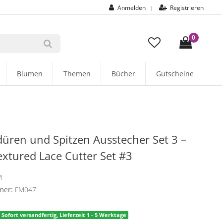
Anmelden
Registrieren
|
0
Blumen
Themen
Bücher
Gutscheine
ren und Spitzen Ausstecher Set 3 –
Textured Lace Cutter Set #3
M
mer:
FM047
Sofort versandfertig, Lieferzeit 1 - 5 Werktage