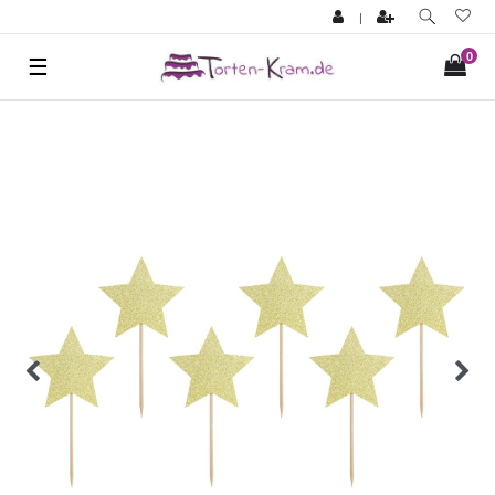
|
0
☰