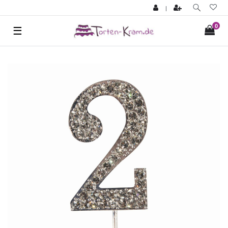
|
0
☰