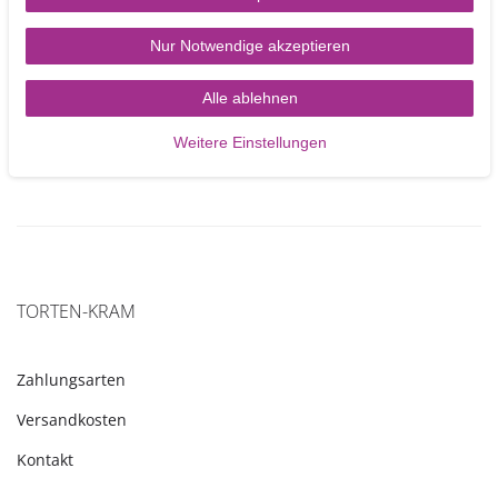
hoch, Diamantoptik
hoch, Diamantoptik
Nur Notwendige akzeptieren
4,95 €
4,95 €
Alle ablehnen
In den Warenkorb
In den Warenkorb
Weitere Einstellungen
TORTEN-KRAM
Zahlungsarten
Versandkosten
Kontakt