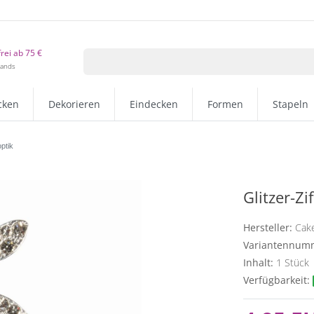
rei ab 75 €
lands
cken
Dekorieren
Eindecken
Formen
Stapeln
ptik
Glitzer-Z
Hersteller:
Cake
Variantennum
Inhalt:
1
Stück
Verfügbarkeit: