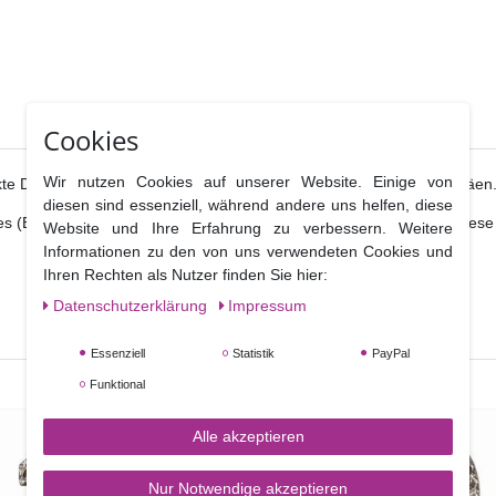
Cookies
Wir nutzen Cookies auf unserer Website. Einige von
ekte Dekoration auf Torten und Cupcakes zu Geburtstagen und Jubiläen
diesen sind essenziell, während andere uns helfen, diese
 (Blumen-)Röhrchen (z.B. Flower oder Posy Pic) zu stellen und diese i
Website und Ihre Erfahrung zu verbessern. Weitere
Informationen zu den von uns verwendeten Cookies und
Ihren Rechten als Nutzer finden Sie hier:
Daten­schutz­erklärung
Impressum
Essenziell
Statistik
PayPal
Funktional
NEUHEIT
Alle akzeptieren
Nur Notwendige akzeptieren