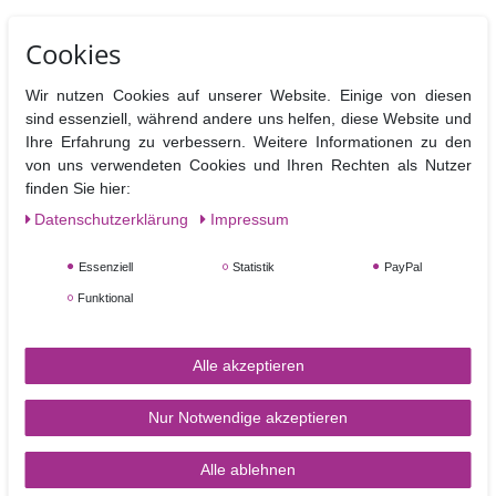
Cookies
TORTEN-KRAM
Wir nutzen Cookies auf unserer Website. Einige von diesen
sind essenziell, während andere uns helfen, diese Website und
Zahlungsarten
Ihre Erfahrung zu verbessern. Weitere Informationen zu den
von uns verwendeten Cookies und Ihren Rechten als Nutzer
Versandkosten
finden Sie hier:
Kontakt
Daten­schutz­erklärung
Impressum
Essenziell
Statistik
PayPal
Funktional
ZAHLUNGSARTEN
Alle akzeptieren
Nur Notwendige akzeptieren
Alle ablehnen