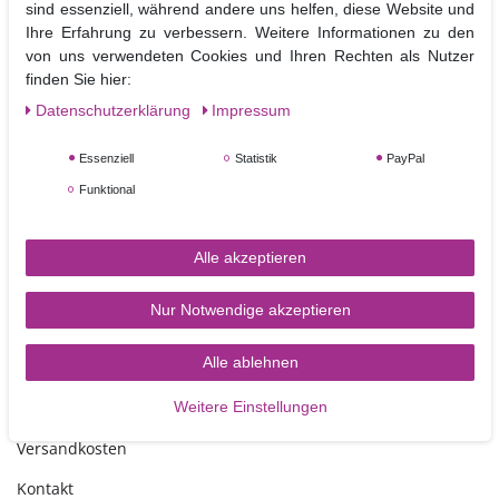
sind essenziell, während andere uns helfen, diese Website und
Vorbereitung dekorieren.
Ihre Erfahrung zu verbessern. Weitere Informationen zu den
Ob mit Icing, Puderfarben, Pastenfarben oder auch mit Airbrush, der
von uns verwendeten Cookies und Ihren Rechten als Nutzer
Phantasie sind keine Grenzen gesetzt.
finden Sie hier:
Material: Kunststoff
Daten­schutz­erklärung
Impressum
Größe: Länge des Motivs ca. 9,2 x 5,7 cm
Nicht Spülmaschinen geeignet
Essenziell
Statistik
PayPal
Funktional
Alle akzeptieren
Nur Notwendige akzeptieren
TORTEN-KRAM
Alle ablehnen
Weitere Einstellungen
Zahlungsarten
Versandkosten
Kontakt