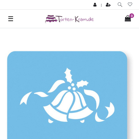
|
0
☰