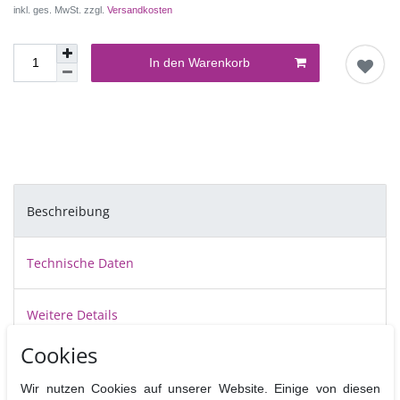
inkl. ges. MwSt. zzgl.
Versandkosten
In den Warenkorb
Beschreibung
Technische Daten
Weitere Details
Cookies
Stencelling mit detaillierten Schablonen von JEM bringt eine Vielfalt an
Wir nutzen Cookies auf unserer Website. Einige von diesen
Möglichkeiten. Man kann damit Torten und Kekse schnell und ohne