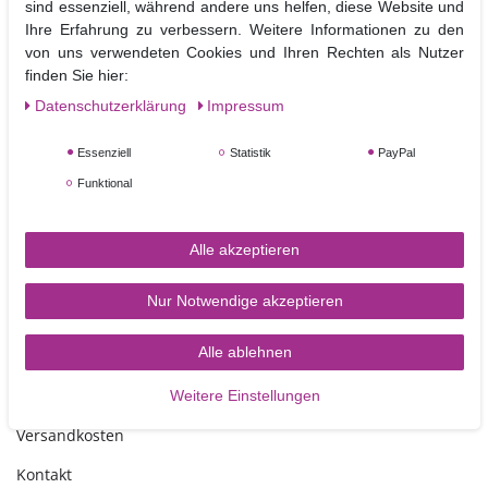
und ohne Vorbereitung dekorieren.
sind essenziell, während andere uns helfen, diese Website und
Ob mit Icing, Puderfarben, Pastenfarben oder auch mit dem
Ihre Erfahrung zu verbessern. Weitere Informationen zu den
Airbrushgerät, der Phantasie sind keine Grenzen gesetzt.
von uns verwendeten Cookies und Ihren Rechten als Nutzer
finden Sie hier:
Material: Kunststoff
Daten­schutz­erklärung
Impressum
Größe der Schablone:
27,0 x 6,2 cm
Nicht Spülmaschinen geeignet
Essenziell
Statistik
PayPal
Funktional
Alle akzeptieren
Nur Notwendige akzeptieren
TORTEN-KRAM
Alle ablehnen
Zahlungsarten
Weitere Einstellungen
Versandkosten
Kontakt