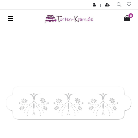
|
0
☰