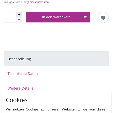
inkl. ges. MwSt. zzgl.
Versandkosten
In den Warenkorb
Beschreibung
Technische Daten
Weitere Details
Cookies
Stencelling mit detaillierten Schablonen von Martellato bringt eine
Vielfalt an Möglichkeiten. Man kann damit Torten und Kekse schnell
Wir nutzen Cookies auf unserer Website. Einige von diesen