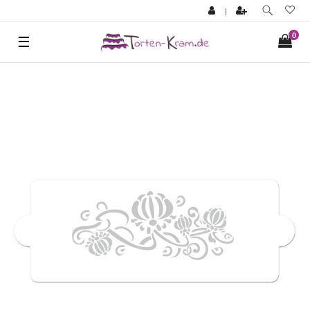
|
0
☰