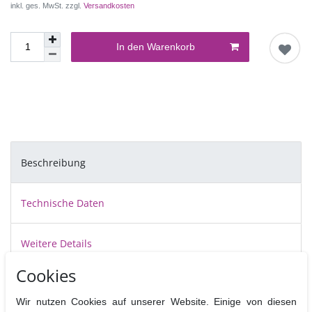
inkl. ges. MwSt. zzgl.
Versandkosten
In den Warenkorb
Beschreibung
Technische Daten
Weitere Details
Cookies
Stencelling mit detaillierten Schablonen von Martellato bringt eine
Vielfalt an Möglichkeiten. Man kann damit Torten und Kekse schnell
Wir nutzen Cookies auf unserer Website. Einige von diesen