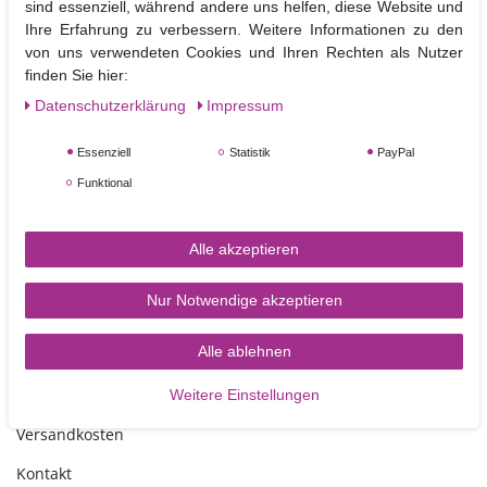
und ohne Vorbereitung dekorieren.
sind essenziell, während andere uns helfen, diese Website und
Ob mit Icing, Puderfarben, Pastenfarben oder auch mit dem
Ihre Erfahrung zu verbessern. Weitere Informationen zu den
Airbrushgerät, der Phantasie sind keine Grenzen gesetzt.
von uns verwendeten Cookies und Ihren Rechten als Nutzer
finden Sie hier:
Material: Kunststoff
Daten­schutz­erklärung
Impressum
Größe der Schablone:
20 x 8,5 cm
Nicht Spülmaschinen geeignet
Essenziell
Statistik
PayPal
Funktional
Alle akzeptieren
Nur Notwendige akzeptieren
TORTEN-KRAM
Alle ablehnen
Zahlungsarten
Weitere Einstellungen
Versandkosten
Kontakt