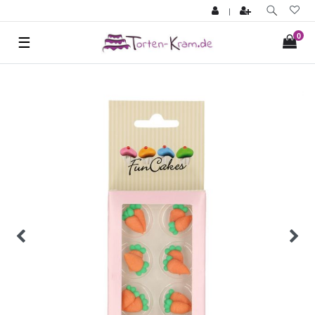
|
0
☰