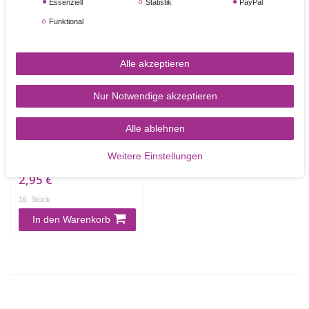
NEUHEIT
Essenziell
Statistik
PayPal
Funktional
Alle akzeptieren
Nur Notwendige akzeptieren
Zuckerdekoration
Alle ablehnen
Möhren, 16 Stück
Weitere Einstellungen
2,95 €
16
Stück
In den Warenkorb