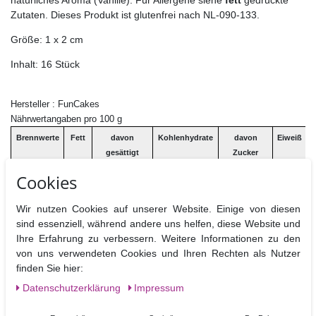
natürliches Aroma (Vanille). Für Allergene siehe
fett
gedruckte
Zutaten. Dieses Produkt ist glutenfrei nach NL-090-133.
Größe: 1 x 2 cm
Inhalt: 16 Stück
Hersteller : FunCakes
Nährwertangaben pro 100 g
Brennwerte
Fett
davon
Kohlenhydrate
davon
Eiweiß
B
gesättigt
Zucker
Cookies
1667 kj /
0g
0g
96,5g
96,2g
1,5g
392 kcal
Wir nutzen Cookies auf unserer Website. Einige von diesen
sind essenziell, während andere uns helfen, diese Website und
Ihre Erfahrung zu verbessern. Weitere Informationen zu den
von uns verwendeten Cookies und Ihren Rechten als Nutzer
finden Sie hier:
Angesehene Produkte
Daten­schutz­erklärung
Impressum