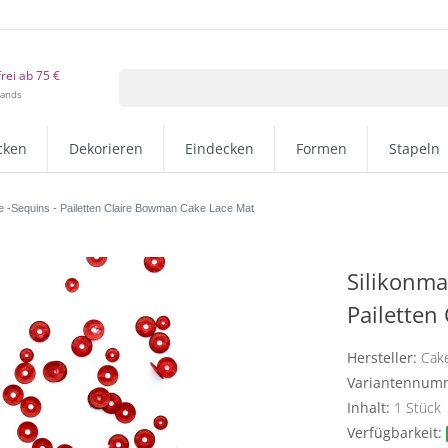
rei ab 75 €
lands
cken
Dekorieren
Eindecken
Formen
Stapeln
ze -Sequins - Pailetten Claire Bowman Cake Lace Mat
Silikonma
Pailetten
Hersteller:
Cake
Variantennum
Inhalt:
1
Stück
Verfügbarkeit: