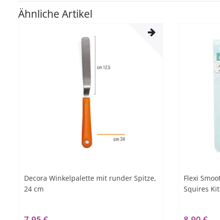
Ähnliche Artikel
Decora Winkelpalette mit runder Spitze,
Flexi Smoot
24 cm
Squires Ki
7,95 €
8,90 €