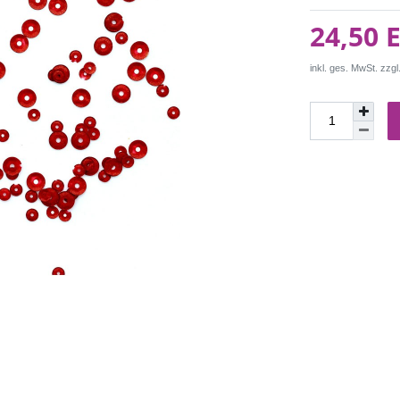
24,50 
inkl. ges. MwSt. zzgl