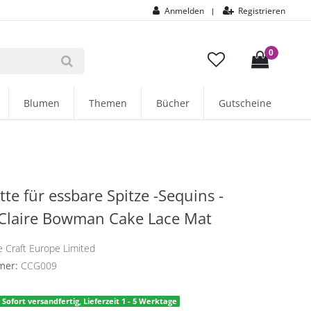
Anmelden
Registrieren
|
0
Blumen
Themen
Bücher
Gutscheine
tte für essbare Spitze -Sequins -
 Claire Bowman Cake Lace Mat
 Craft Europe Limited
mer:
CCG009
Sofort versandfertig, Lieferzeit 1 - 5 Werktage