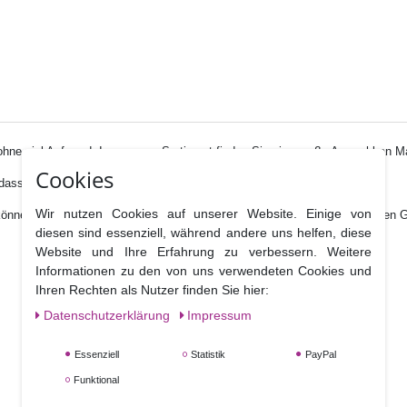
 ohne viel Aufwand. In unserem Sortiment finden Sie eine große Auswahl an M
Cookies
o dass Sie die Dekore schon vorbereiten können.
Wir nutzen Cookies auf unserer Website. Einige von
önnen Sie im Handumdrehen viele essbare Pailetten in zwei verschiedenen Gr
diesen sind essenziell, während andere uns helfen, diese
Website und Ihre Erfahrung zu verbessern. Weitere
Informationen zu den von uns verwendeten Cookies und
Ihren Rechten als Nutzer finden Sie hier:
Daten­schutz­erklärung
Impressum
Essenziell
Statistik
PayPal
Funktional