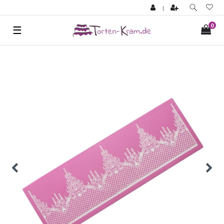
|
0
☰