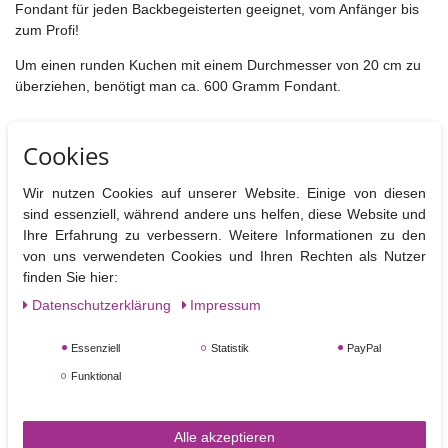
Fondant für jeden Backbegeisterten geeignet, vom Anfänger bis
zum Profi!
Um einen runden Kuchen mit einem Durchmesser von 20 cm zu
überziehen, benötigt man ca. 600 Gramm Fondant.
Cookies
Um das bestmögliche Ergebnis zu erzielen, wird das
folgende Verfahren empfohlen:
Wir nutzen Cookies auf unserer Website. Einige von diesen
Der Fondant sollte möglichst Raumtemperatur haben.
sind essenziell, während andere uns helfen, diese Website und
Kneten Sie den Fondant fest, bis er glatt und elastisch ist.
Ihre Erfahrung zu verbessern. Weitere Informationen zu den
Die Arbeitsfläche mit etwas Puderzucker bestäuben und
von uns verwendeten Cookies und Ihren Rechten als Nutzer
den Fondant mit einem Rollholz zu einer gleichmäßigen
finden Sie hier:
Masse (2-3 mm dick) ausrollen. Drehen Sie den Fondant
immer wieder um ein Viertel, um ein Festkleben auf der
Daten­schutz­erklärung
Impressum
Unterlage zu vermeiden. Sind beim Ausrollen an den
Rändern des Fondants noch kleine Risse sichtbar? Kneten
Essenziell
Statistik
PayPal
Sie den Fondant noch einmal gut durch, bis die Kanten
Funktional
beim Ausrollen geschmeidig sind. Dann ist der Fondant
gebrauchsfertig.
Alle akzeptieren