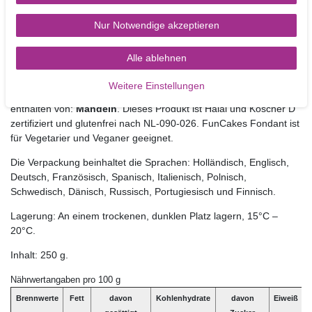
Zutaten: Zucker (80%), Glukosesirup, pflanzliche Fette
Nur Notwendige akzeptieren
(Palmkern, Palme), Wasser, Feuchthaltemittel: E422,
Verdickungsmittel: E415, E466, Konservierungsstoff: E200,
Alle ablehnen
Säuerungsmittel: E330, naturliches Aroma, Farbstoff: E122, E124,
E129, E133, E153. E122, E124, E129: Kann Aktivität und
Weitere Einstellungen
Aufmerksamkeit bei Kindern beeinträchtigen. Kann Spuren
enthalten von:
Mandeln
. Dieses Produkt ist Halal und Koscher D
zertifiziert und glutenfrei nach NL-090-026. FunCakes Fondant ist
für Vegetarier und Veganer geeignet.
Die Verpackung beinhaltet die Sprachen: Holländisch, Englisch,
Deutsch, Französisch, Spanisch, Italienisch, Polnisch,
Schwedisch, Dänisch, Russisch, Portugiesisch und Finnisch.
Lagerung: An einem trockenen, dunklen Platz lagern, 15°C –
20°C.
Inhalt: 250 g.
Nährwertangaben pro 100 g
Brennwerte
Fett
davon
Kohlenhydrate
davon
Eiweiß
B