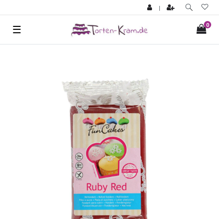
|
0
☰