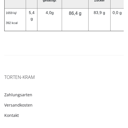
gesättigt
Zucker
5,4
4,0g
83,9 g
0,0 g
86,4 g
1659 kj/
g
392 kcal
TORTEN-KRAM
Zahlungsarten
Versandkosten
Kontakt