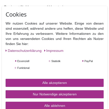
Geeignet für Veganer und Vegetarier.
Cookies
Wir nutzen Cookies auf unserer Website. Einige von diesen
sind essenziell, während andere uns helfen, diese Website und
Herstellerangaben: Renshaw, Crown Street, Liverpool l87RF, UK
Ihre Erfahrung zu verbessern. Weitere Informationen zu den
Nährwertangaben pro 100 g
von uns verwendeten Cookies und Ihren Rechten als Nutzer
Brennwerte
Fett
davon
Kohlenhydrate
davon
Eiweiß
B
finden Sie hier:
gesättigt
Zucker
Daten­schutz­erklärung
Impressum
1669kj/ 394kcal
4,4 g
2,5 g
89g
82 g
0,0 g
Essenziell
Statistik
PayPal
Funktional
Alle akzeptieren
Nur Notwendige akzeptieren
Alle ablehnen