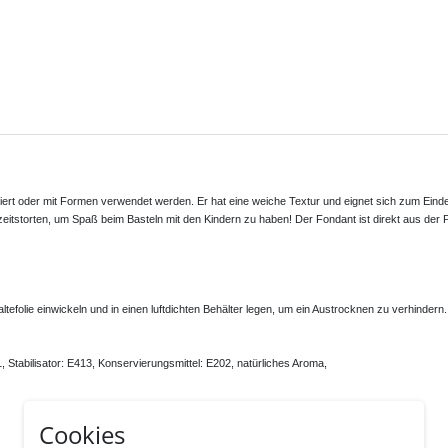
rt oder mit Formen verwendet werden. Er hat eine weiche Textur und eignet sich zum Eind
eitstorten, um Spaß beim Basteln mit den Kindern zu haben! Der Fondant ist direkt aus der
ltefolie einwickeln und in einen luftdichten Behälter legen, um ein Austrocknen zu verhindern.

, Stabilisator: E413, Konservierungsmittel: E202, natürliches Aroma, 

Cookies