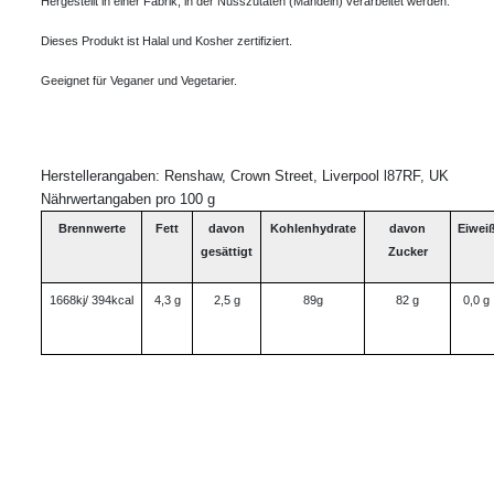
Hergestellt in einer Fabrik, in der Nusszutaten (Mandeln) verarbeitet werden. 

Dieses Produkt ist Halal und Kosher zertifiziert. 

Geeignet für Veganer und Vegetarier.
Herstellerangaben: Renshaw, Crown Street, Liverpool l87RF, UK
Nährwertangaben pro 100 g
Brennwerte
Fett
davon
Kohlenhydrate
davon
Eiwei
gesättigt
Zucker
1668kj/ 394kcal
4,3 g
2,5 g
89g
82 g
0,0 g