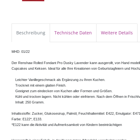
Beschreibung
Technische Daten
Weitere Details
MHD: 01/22

Der Renshaw Rolled Fondant Pro Dusky Lavender kann ausgerollt, von Hand modellie
Cupcakes und Keksen. Ideal für alle Ihre Kreationen von Geburtstagfeiern und Hochz
    Leichter Vanillegeschmack als Ergänzung zu Ihren Kuchen.

    Trocknet mit einem glatten Finish. 

    Geeignet zum eindecken von Kuchen aller Formen und Größen.

    Kühl und trocken lagern. Nicht kühlen oder einfrieren. Nach dem Öffnen in Frischha
    Inhalt: 250 Gramm.

Inhaltsstoffe: Zucker, Glukosesirup, Palmöl, Feuchthaltemittel: E422, Emulgator: E471
Farbe: E122*, E133. 

*E122 kann die Aktivität und Aufmerksamkeit von Kindern beeinträchtigen