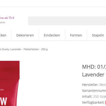
rei ab 75 €
lands
cken
Dekorieren
Eindecken
Formen
Stapeln
 Dusky Lavender - Fliederfarben - 250 g
MHD: 01/
Lavender 
Hersteller:
Ren
Variantennum
Inhalt:
250
Gr
Verfügbarkeit: