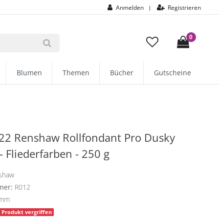
Anmelden
Registrieren
|
0
Blumen
Themen
Bücher
Gutscheine
22 Renshaw Rollfondant Pro Dusky
- Fliederfarben - 250 g
shaw
mer:
R012
amm
Produkt vergriffen