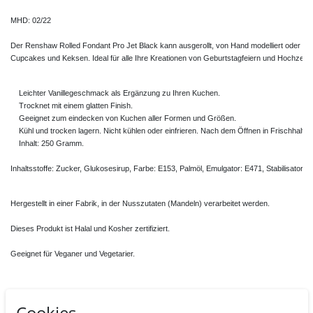
MHD: 02/22

Der Renshaw Rolled Fondant Pro Jet Black kann ausgerollt, von Hand modelliert oder mi
Cupcakes und Keksen. Ideal für alle Ihre Kreationen von Geburtstagfeiern und Hochzeit
    Leichter Vanillegeschmack als Ergänzung zu Ihren Kuchen.

    Trocknet mit einem glatten Finish. 

    Geeignet zum eindecken von Kuchen aller Formen und Größen.

    Kühl und trocken lagern. Nicht kühlen oder einfrieren. Nach dem Öffnen in Frischhaltefo
    Inhalt: 250 Gramm.

Inhaltsstoffe: Zucker, Glukosesirup, Farbe: E153, Palmöl, Emulgator: E471, Stabilisator:
Hergestellt in einer Fabrik, in der Nusszutaten (Mandeln) verarbeitet werden. 

Dieses Produkt ist Halal und Kosher zertifiziert. 

Geeignet für Veganer und Vegetarier.
Cookies