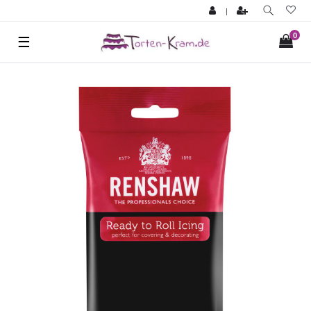
|
0
☰