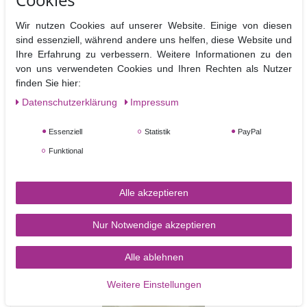
Herstellerangaben: Renshaw, Crown Street, Liverpool l87RF, UK
Nährwertangaben pro 100 g
Wir nutzen Cookies auf unserer Website. Einige von diesen
Brennwerte
Fett
davon
Kohlenhydrate
davon
Eiweiß
B
sind essenziell, während andere uns helfen, diese Website und
gesättigt
Zucker
Ihre Erfahrung zu verbessern. Weitere Informationen zu den
von uns verwendeten Cookies und Ihren Rechten als Nutzer
1668kj/ 394kcal
4,3 g
2,5 g
89g
82 g
0,0 g
finden Sie hier:
Daten­schutz­erklärung
Impressum
Essenziell
Statistik
PayPal
Funktional
Alle akzeptieren
Nur Notwendige akzeptieren
Ähnliche Artikel
Alle ablehnen
TOP-ARTIKEL
Weitere Einstellungen