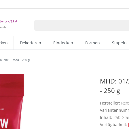
rei ab 75 €
lands
cken
Dekorieren
Eindecken
Formen
Stapeln
 Pink - Rosa - 250 g
MHD: 01/2
- 250 g
Hersteller:
Ren
Variantennum
Inhalt:
250
Gr
Verfügbarkeit: