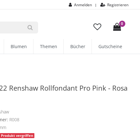
Anmelden
Registrieren
|
0
Blumen
Themen
Bücher
Gutscheine
2 Renshaw Rollfondant Pro Pink - Rosa
shaw
mer:
R008
amm
Produkt vergriffen