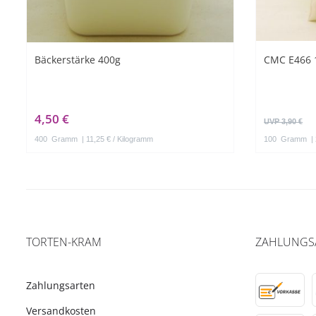
Bäckerstärke 400g
CMC E466 
4,50 €
UVP 3,90 €
400
Gramm
| 11,25 € / Kilogramm
100
Gramm
|
TORTEN-KRAM
ZAHLUNGS
Zahlungsarten
Versandkosten