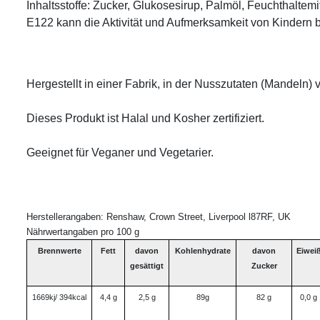
Inhaltsstoffe: Zucker, 
E122 kann die Aktivität und Aufmerksamkeit von Kindern b
Hergestellt in einer Fabrik, in der Nusszutaten (Mandeln) v
Dieses Produkt ist Halal und Kosher zertifiziert. 

Geeignet für Veganer und Vegetarier.
Herstellerangaben: Renshaw, Crown Street, Liverpool l87RF, UK
Nährwertangaben pro 100 g
Brennwerte
Fett
davon
Kohlenhydrate
davon
Eiwei
gesättigt
Zucker
1669kj/ 394kcal
4,4 g
2,5 g
89g
82 g
0,0 g