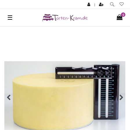
|
0
☰