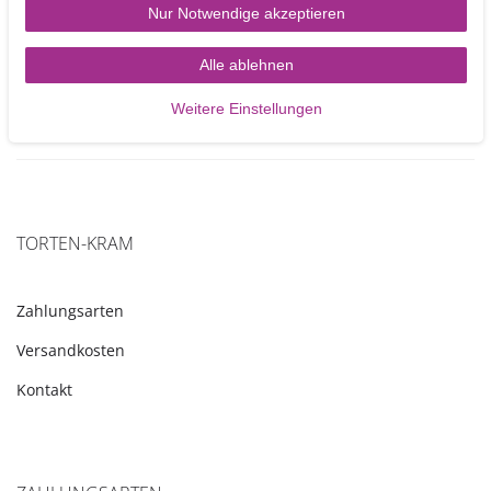
Nur Notwendige akzeptieren
4,50 €
Alle ablehnen
450
Gramm
| 10,00 € / Kilogramm
Weitere Einstellungen
Artikel anzeigen
TORTEN-KRAM
Zahlungsarten
Versandkosten
Kontakt