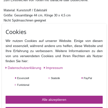
zum Einstreichen von Torten mit Ganache oder Buttercreme.
Material: Kunststoff / Edelstahl
Größe: Gesamtlänge 44 cm, Klinge 30 x 4,5 cm
Nicht Spülmaschinen geeignet
Cookies
Wir nutzen Cookies auf unserer Website. Einige von diesen
sind essenziell, während andere uns helfen, diese Website und
Ähnliche Artikel
Ihre Erfahrung zu verbessern. Weitere Informationen zu den
von uns verwendeten Cookies und Ihren Rechten als Nutzer
TOP-ARTIKEL
finden Sie hier:
Daten­schutz­erklärung
Impressum
Essenziell
Statistik
PayPal
Funktional
FunCakes Royal Icing Fertigmischung für Eiweiß
Alle akzeptieren
Spritzglasur 450 g