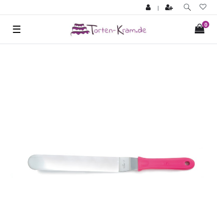
|
0
☰