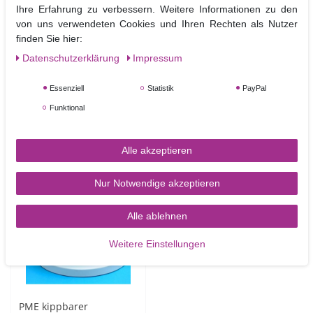
Ihre Erfahrung zu verbessern. Weitere Informationen zu den
FunCakes Buttercreme
FunCakes
von uns verwendeten Cookies und Ihren Rechten als Nutzer
Mix  500 g
Fertigmischung
finden Sie hier:
Enchanted Cream -
weiße Vanillecreme 900
Daten­schutz­erklärung
Impressum
5,90 €
g
12,90 €
Essenziell
Statistik
PayPal
500
Gramm
| 11,80 € / Kilogramm
UVP 13,90 €
Funktional
In den Warenkorb
900
Gramm
| 14,33 € / Kilogramm
Artikel anzeigen
Alle akzeptieren
Nur Notwendige akzeptieren
TOP-ARTIKEL
Alle ablehnen
Weitere Einstellungen
PME kippbarer