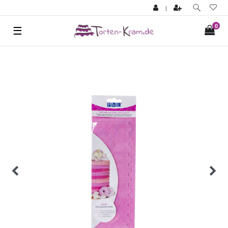
|
0
☰