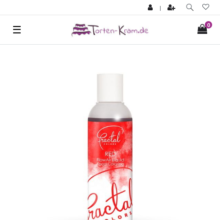
|
0
☰