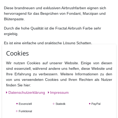
Diese brandneuen und exklusiven Airbrushfarben eignen sich
hervorragend für das Besprühen von Fondant, Marzipan und
Blütenpaste.
Durch die hohe Qualität ist die Fractal Airbrush Farbe sehr
ergiebig.
Es ist eine einfache und praktische Lösung Schatten,
Farbverläufe und handgemalte Bilder zu gestalten.
Cookies
Einsatzbar für jede Art von Airbrush-Systeme. Für die besten
Wir nutzen Cookies auf unserer Website. Einige von diesen
Ergebnis beschichten Sie dünn, aber mehrmals.
sind essenziell, während andere uns helfen, diese Website und
Ihre Erfahrung zu verbessern. Weitere Informationen zu den
von uns verwendeten Cookies und Ihren Rechten als Nutzer
Zutaten: Wasser, Farbstoffe (E124), Konservierungsmittel (E211),
finden Sie hier:
Zitronensäure, Aroma
Daten­schutz­erklärung
Impressum
* Kann Aktivität und Aufmerksamkeit bei Kindern beeinträchtigen
Essenziell
Statistik
PayPal
Hersteller: Fractal Colors GmbH. Budapest 1162 Budapesti st. 116
Funktional