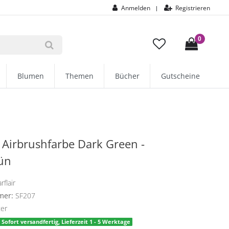
Anmelden
Registrieren
|
0
Blumen
Themen
Bücher
Gutscheine
r Airbrushfarbe Dark Green -
ün
rflair
mer:
SF207
ter
Sofort versandfertig, Lieferzeit 1 - 5 Werktage