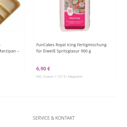
n
FunCakes Royal Icing Fertigmischung
Marzipan –
für Eiweiß Spritzglasur 900 g
6,90 €
900
Gramm
| 7,67 € / Kilogramm
SERVICE & KONTAKT