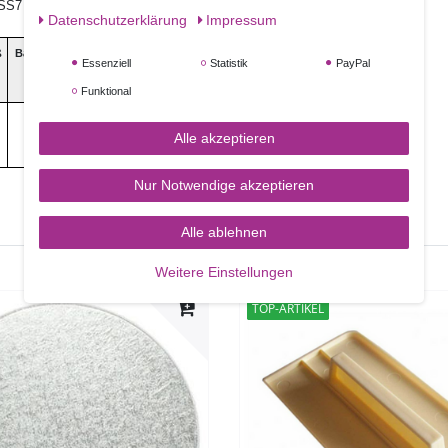
e, SS7 4PS Benfleet Essex, UK
Daten­schutz­erklärung
Impressum
ß
Ballaststoffe
Salz
Essenziell
Statistik
PayPal
Funktional
0g
0g
Alle akzeptieren
Nur Notwendige akzeptieren
Alle ablehnen
Weitere Einstellungen
TOP-ARTIKEL