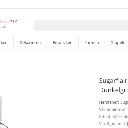
rei ab 75 €
lands
cken
Dekorieren
Eindecken
Formen
Stapeln
Sugarflai
Dunkelgr
Hersteller:
Suga
Variantennum
Inhalt:
60
Millili
Verfügbarkeit: