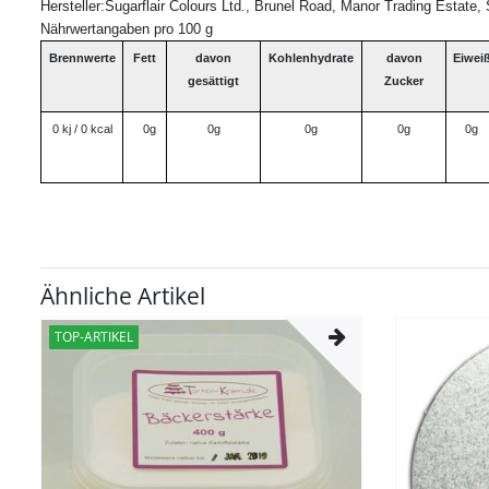
Hersteller:Sugarflair Colours Ltd., Brunel Road, Manor Trading Estat
Nährwertangaben pro 100 g
Brennwerte
Fett
davon
Kohlenhydrate
davon
Eiwei
gesättigt
Zucker
0 kj / 0 kcal
0g
0g
0g
0g
0g
Ähnliche Artikel
TOP-ARTIKEL