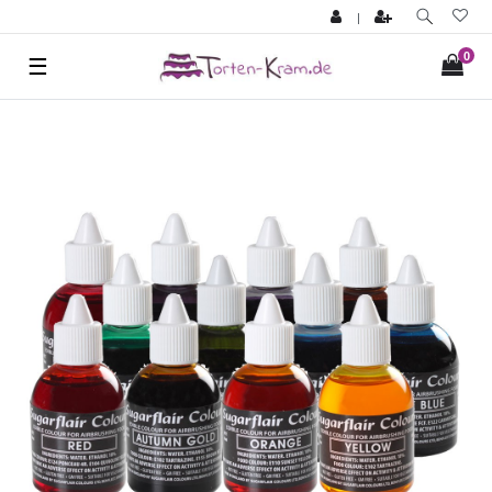
|
0
☰