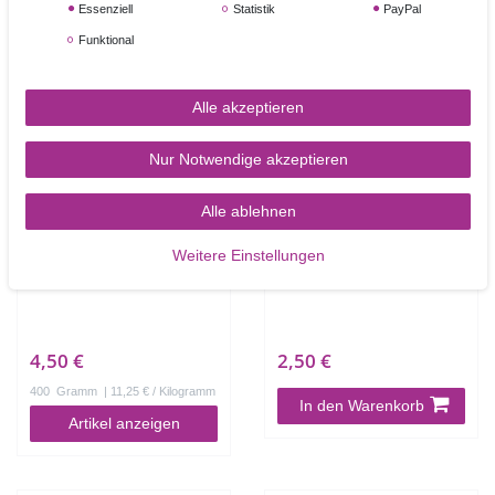
Essenziell
Statistik
PayPal
Ähnliche Artikel
Funktional
TOP-ARTIKEL
Alle akzeptieren
Nur Notwendige akzeptieren
Alle ablehnen
Weitere Einstellungen
Bäckerstärke 400g
Cake Drum rund 20,3 cm
4,50 €
2,50 €
400
Gramm
| 11,25 € / Kilogramm
In den Warenkorb
Artikel anzeigen