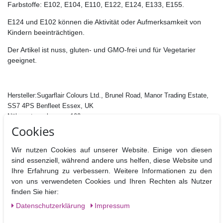
Farbstoffe:
E102, E104, E110, E122, E124, E133, E155.
E124 und E102 können die Aktivität oder Aufmerksamkeit von
K
indern beeinträchtigen.
Der Artikel ist nuss, gluten- und GMO-frei und für Vegetarier
geeignet.
Hersteller:Sugarflair Colours Ltd., Brunel Road, Manor Trading Estate,
SS7 4PS Benfleet Essex, UK
Nährwertangaben pro 100 g
Cookies
Brennwerte
Fett
davon
Kohlenhydrate
davon
Eiweiß
B
gesättigt
Zucker
Wir nutzen Cookies auf unserer Website. Einige von diesen
sind essenziell, während andere uns helfen, diese Website und
0 kj / 0 kcal
0g
0g
0g
0g
0g
Ihre Erfahrung zu verbessern. Weitere Informationen zu den
von uns verwendeten Cookies und Ihren Rechten als Nutzer
finden Sie hier:
Daten­schutz­erklärung
Impressum