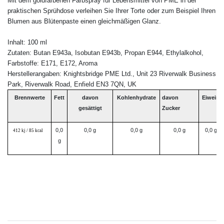
Mit dem goldfarbenen Farbspray für Lebensmittel von PME in der
praktischen Sprühdose verleihen Sie Ihrer Torte oder zum Beispiel Ihren
Blumen aus Blütenpaste einen gleichmäßigen Glanz.
Inhalt: 100 ml
Zutaten: Butan E943a, Isobutan E943b, Propan E944, Ethylalkohol,
Farbstoffe: E171, E172, Aroma
Herstellerangaben: Knightsbridge PME Ltd., Unit 23 Riverwalk Business
Park, Riverwalk Road, Enfield EN3 7QN, UK
Brennwerte
Fett
davon
Kohlenhydrate
davon
Eiweiß
gesättigt
Zucker
0,0
0,0 g
0,0 g
0,0 g
0,0 g
412 kj / 85 kcal
g