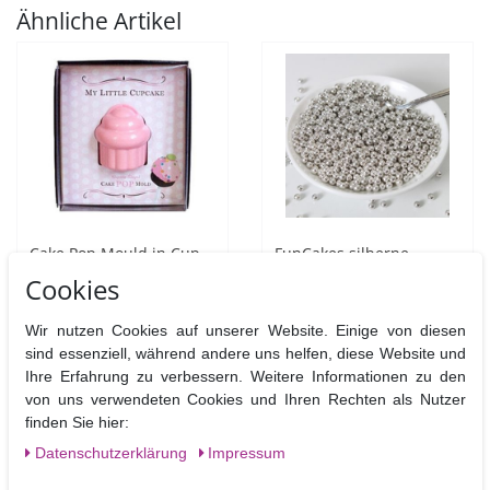
Ähnliche Artikel
Cake Pop Mould in Cup
FunCakes silberne
Cake Form
Zuckerperlen Metallic
Cookies
Silver, mittelgroß, 4 mm  
80 g
Wir nutzen Cookies auf unserer Website. Einige von diesen
6,50 €
4,50 €
sind essenziell, während andere uns helfen, diese Website und
Ihre Erfahrung zu verbessern. Weitere Informationen zu den
80
Gramm
| 56,25 € / Kilogramm
Artikel anzeigen
von uns verwendeten Cookies und Ihren Rechten als Nutzer
In den Warenkorb
finden Sie hier:
Daten­schutz­erklärung
Impressum