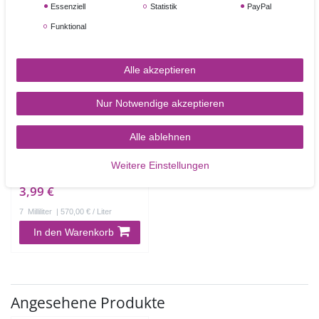
Essenziell
Statistik
PayPal
Funktional
Alle akzeptieren
Nur Notwendige akzeptieren
Sugarflair Puderfarbe
Alle ablehnen
Burgundy -
Burgunderrot
Weitere Einstellungen
3,99 €
7
Milliliter
| 570,00 € / Liter
In den Warenkorb
Angesehene Produkte