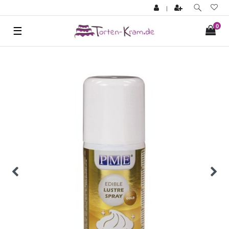
|
0
☰