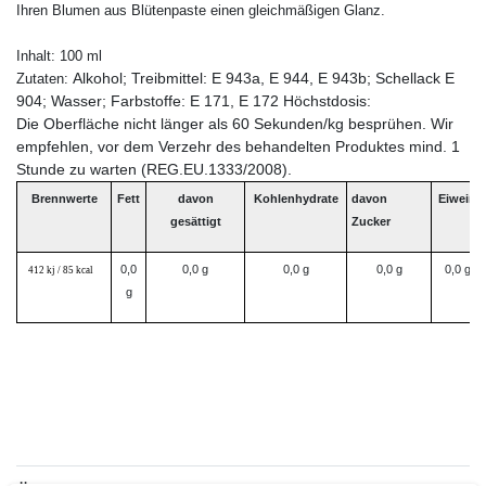
Ihren Blumen aus Blütenpaste einen gleichmäßigen Glanz.
Inhalt: 100 ml
Alkohol; Treibmittel: E 943a, E 944, E 943b; Schellack E
Zutaten:
904; Wasser; Farbstoffe: E 171, E 172 Höchstdosis:
Die Oberfläche nicht länger als 60 Sekunden/kg besprühen. Wir
empfehlen, vor dem Verzehr des behandelten Produktes mind. 1
Stunde zu warten (REG.EU.1333/2008).
Brennwerte
Fett
davon
Kohlenhydrate
davon
Eiweiß
gesättigt
Zucker
0,0
0,0 g
0,0 g
0,0 g
0,0 g
412 kj / 85 kcal
g