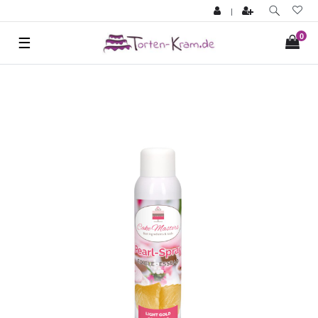
|
0
☰