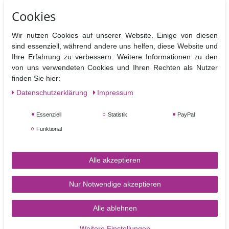
Ähnliche Artikel
Cookies
Wir nutzen Cookies auf unserer Website. Einige von diesen
sind essenziell, während andere uns helfen, diese Website und
Ihre Erfahrung zu verbessern. Weitere Informationen zu den
von uns verwendeten Cookies und Ihren Rechten als Nutzer
finden Sie hier:
Daten­schutz­erklärung
Impressum
Cake Pop Mould in Cup
FunCakes silberne
Essenziell
Statistik
PayPal
Cake Form
Zuckerperlen Metallic
Funktional
Silver, mittelgroß, 4 mm  
80 g
6,50 €
4,50 €
Alle akzeptieren
80
Gramm
| 56,25 € / Kilogramm
Artikel anzeigen
Nur Notwendige akzeptieren
In den Warenkorb
Alle ablehnen
Weitere Einstellungen