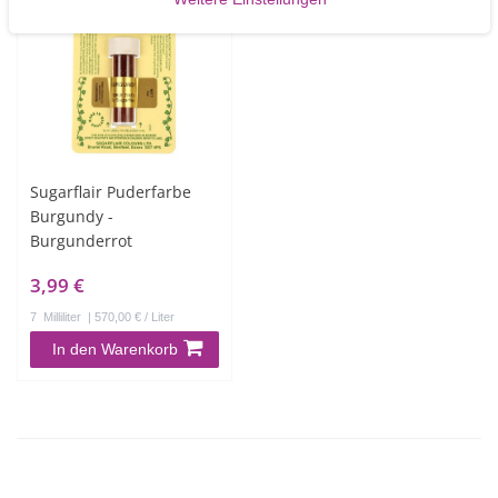
Sugarflair Puderfarbe
Burgundy -
Burgunderrot
3,99 €
7
Milliliter
| 570,00 € / Liter
In den Warenkorb