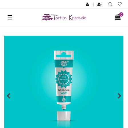
|
0
☰