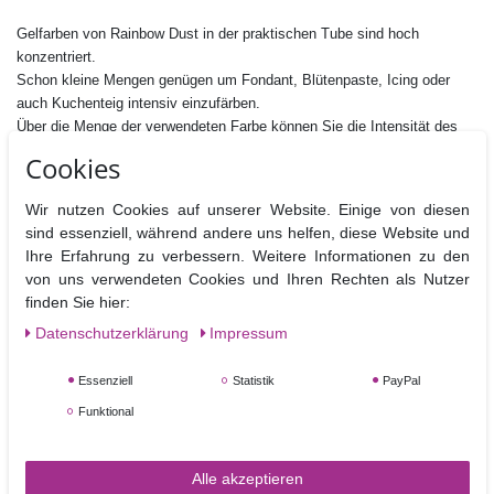
Gelfarben von Rainbow Dust in der praktischen Tube sind hoch
konzentriert.
Schon kleine Mengen genügen um Fondant, Blütenpaste, Icing oder
auch Kuchenteig intensiv einzufärben.
Über die Menge der verwendeten Farbe können Sie die Intensität des
Farbtons steuern.
Cookies
Die praktische Tube erleichtert das hygienische Entnehmen der Farbe.
Wir nutzen Cookies auf unserer Website. Einige von diesen
Inhalt: 25 g
sind essenziell, während andere uns helfen, diese Website und
Zutaten: Glycerin, Siliciumdioxide, Propylenglycol, Farbstoff:
E104,
Ihre Erfahrung zu verbessern. Weitere Informationen zu den
E133,
von uns verwendeten Cookies und Ihren Rechten als Nutzer
E104 kann die Aktivität und Aufmerksamkeit von Kindern
finden Sie hier:
beeinträchtigen
Daten­schutz­erklärung
Impressum
Dieses Produkt ist nussfrei, GM-Frei, glutenfrei, für Vegetarier geeignet
und Kosher- zertifiziert.
Essenziell
Statistik
PayPal
Hersteller : Rainbow Dust Colours Ltd: , Unit 3-6 Ward Street, Cuerden
Funktional
Green Mill, Lostock Hall, PR5 5HR, UK
Nährwertangaben pro 100 g
Alle akzeptieren
Brennwerte
Fett
davon
Kohlenhydrate
davon
Eiweiß
B