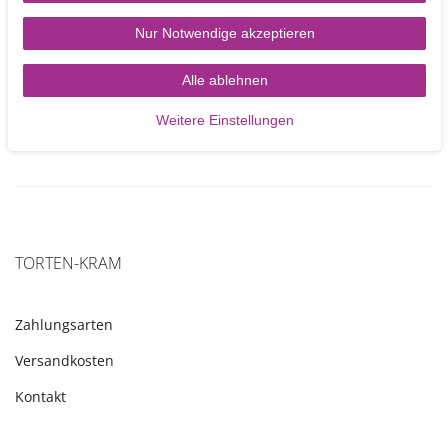
gesättigt
Zucker
Nur Notwendige akzeptieren
0 kj / 0 kcal
0g
0g
0g
0g
0g
Alle ablehnen
Weitere Einstellungen
TORTEN-KRAM
Zahlungsarten
Versandkosten
Kontakt