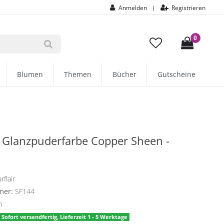
Anmelden
Registrieren
|
0
Blumen
Themen
Bücher
Gutscheine
r Glanzpuderfarbe Copper Sheen -
rflair
mer:
SF144
m
Sofort versandfertig, Lieferzeit 1 - 5 Werktage