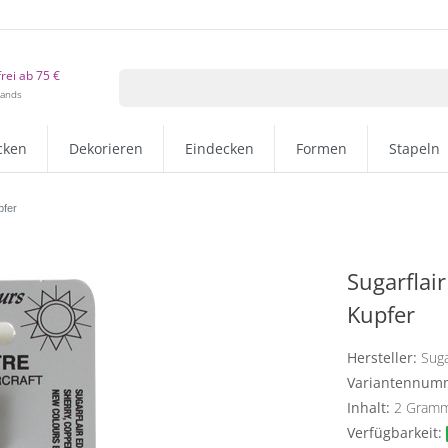
rei ab 75 €
lands
cken
Dekorieren
Eindecken
Formen
Stapeln
pfer
Sugarflai
Kupfer
Hersteller:
Suga
Variantennum
Inhalt:
2
Gram
Verfügbarkeit: