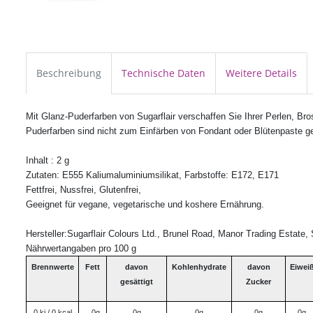
Beschreibung
Technische Daten
Weitere Details
Mit Glanz-Puderfarben von Sugarflair verschaffen Sie Ihrer Perlen, Br
Puderfarben sind nicht zum Einfärben von Fondant oder Blütenpaste ge
Inhalt : 2 g
Zutaten: E555 Kaliumaluminiumsilikat,
Farbstoffe: E172, E171
Fettfrei, Nussfrei, Glutenfrei,
Geeignet für vegane, vegetarische und koshere Ernährung.
Hersteller:Sugarflair Colours Ltd., Brunel Road, Manor Trading Estat
Nährwertangaben pro 100 g
Brennwerte
Fett
davon
Kohlenhydrate
davon
Eiwei
gesättigt
Zucker
0 kj / 0 kcal
0g
0g
0g
0g
0g