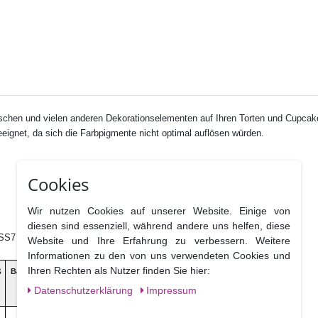
oschen und vielen anderen Dekorationselementen auf Ihren Torten und Cupcake
eignet, da sich die Farbpigmente nicht optimal auflösen würden.
Cookies
Wir nutzen Cookies auf unserer Website. Einige von
diesen sind essenziell, während andere uns helfen, diese
e, SS7 4PS Benfleet Essex, UK
Website und Ihre Erfahrung zu verbessern. Weitere
Informationen zu den von uns verwendeten Cookies und
Ihren Rechten als Nutzer finden Sie hier:
ß
Ballaststoffe
Salz
Daten­schutz­erklärung
Impressum
0g
0g