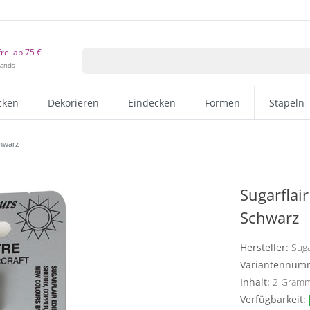
rei ab 75 €
lands
cken
Dekorieren
Eindecken
Formen
Stapeln
chwarz
Sugarflai
Schwarz
Hersteller:
Suga
Variantennum
Inhalt:
2
Gram
Verfügbarkeit: