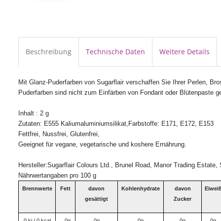
Beschreibung
Technische Daten
Weitere Details
Mit Glanz-Puderfarben von Sugarflair verschaffen Sie Ihrer Perlen, Br
Puderfarben sind nicht zum Einfärben von Fondant oder Blütenpaste ge
Inhalt : 2 g
Zutaten: E555 Kaliumaluminiumsilikat,
Farbstoffe:
E171, E172, E153
Fettfrei, Nussfrei, Glutenfrei,
Geeignet für vegane, vegetarische und koshere Ernährung.
Hersteller:Sugarflair Colours Ltd., Brunel Road, Manor Trading Estat
Nährwertangaben pro 100 g
Brennwerte
Fett
davon
Kohlenhydrate
davon
Eiwei
gesättigt
Zucker
0 kj / 0 kcal
0g
0g
0g
0g
0g