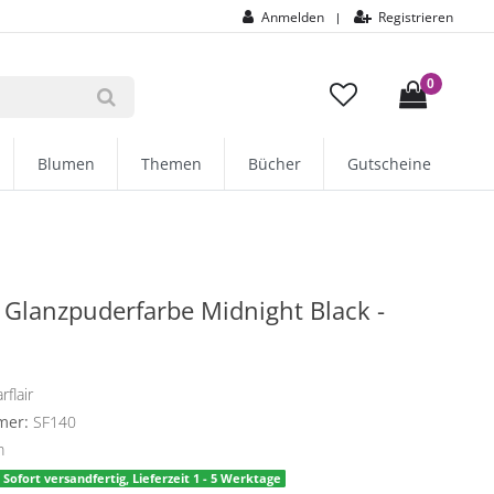
Anmelden
Registrieren
|
0
Blumen
Themen
Bücher
Gutscheine
r Glanzpuderfarbe Midnight Black -
rflair
mer:
SF140
m
Sofort versandfertig, Lieferzeit 1 - 5 Werktage