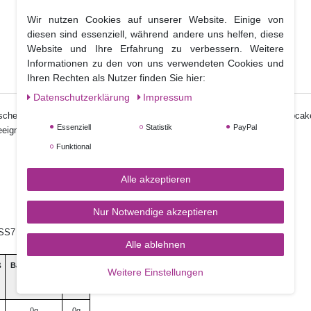
Wir nutzen Cookies auf unserer Website. Einige von
diesen sind essenziell, während andere uns helfen, diese
Website und Ihre Erfahrung zu verbessern. Weitere
Informationen zu den von uns verwendeten Cookies und
Ihren Rechten als Nutzer finden Sie hier:
Daten­schutz­erklärung
Impressum
oschen und vielen anderen Dekorationselementen auf Ihren Torten und Cupcake
Essenziell
Statistik
PayPal
eignet, da sich die Farbpigmente nicht optimal auflösen würden.
Funktional
Alle akzeptieren
Nur Notwendige akzeptieren
e, SS7 4PS Benfleet Essex, UK
Alle ablehnen
ß
Ballaststoffe
Salz
Weitere Einstellungen
0g
0g