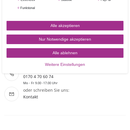
VERSANDPARTNER
Funktional
Alle akzeptieren
Nur Notwendige akzeptieren
Alle ablehnen
SERVICE & KONTAKT
Weitere Einstellungen
Rufen Sie uns an unter:
0170 4 70 60 74
Mo - Fr 9.00 -17.00 Uhr
oder schreiben Sie uns:
Kontakt