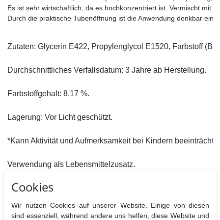
Es ist sehr wirtschaftlich, da es hochkonzentriert ist. Vermischt mi
Durch die praktische Tubenöffnung ist die Anwendung denkbar einfac
Zutaten: Glycerin E422, Propylenglycol E1520, Farbstoff (Bril
Durchschnittliches Verfallsdatum: 3 Jahre ab Herstellung.

Farbstoffgehalt: 8,17 %.

Lagerung: Vor Licht geschützt.

*Kann Aktivität und Aufmerksamkeit bei Kindern beeinträchtig
Verwendung als Lebensmittelzusatz.
Cookies
Hersteller : Fractal Colors Kft.,Budapesti st. 116., Budapest H1162,
Ungarn
Nährwertangaben pro 100 g
Wir nutzen Cookies auf unserer Website. Einige von diesen
sind essenziell, während andere uns helfen, diese Website und
Brennwerte
Fett
davon
Kohlenhydrate
davon
Eiweiß
B