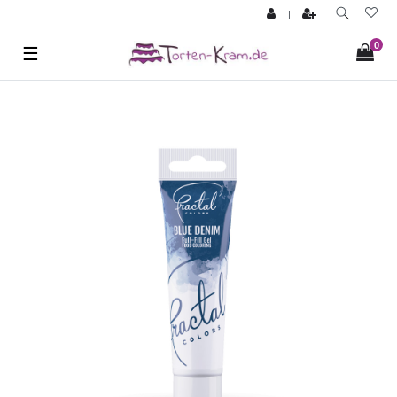
|
0
☰