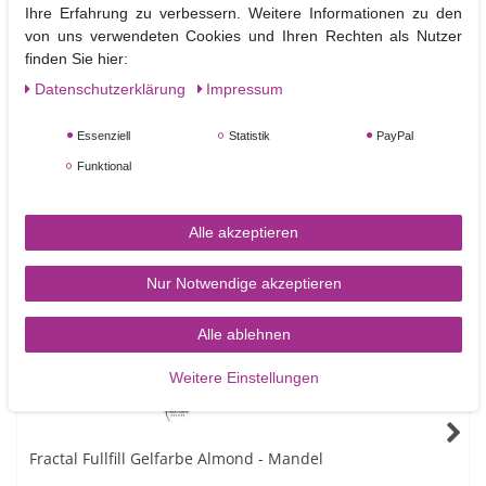
Ihre Erfahrung zu verbessern. Weitere Informationen zu den
gesättigt
Zucker
von uns verwendeten Cookies und Ihren Rechten als Nutzer
finden Sie hier:
0 kj / 0
0g
0g
0g
0g
0g
kcal
Daten­schutz­erklärung
Impressum
Essenziell
Statistik
PayPal
Funktional
Ähnliche Artikel
Alle akzeptieren
NEUHEIT
Nur Notwendige akzeptieren
Alle ablehnen
Weitere Einstellungen
Fractal Fullfill Gelfarbe Almond - Mandel