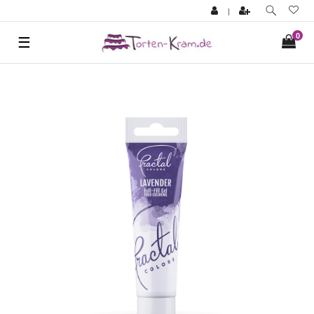
|
0
☰