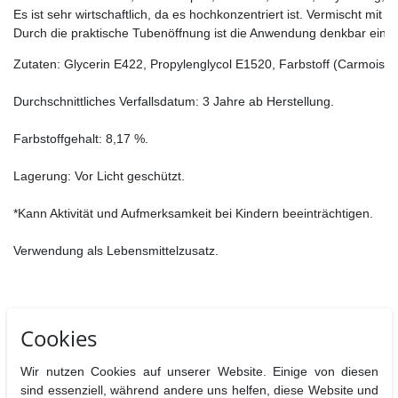
Es ist sehr wirtschaftlich, da es hochkonzentriert ist. Vermischt mi
Durch die praktische Tubenöffnung ist die Anwendung denkbar einfac
Zutaten: Glycerin E422, Propylenglycol E1520, Farbstoff (Carmoisin E
Durchschnittliches Verfallsdatum: 3 Jahre ab Herstellung.

Farbstoffgehalt: 8,17 %.

Lagerung: Vor Licht geschützt.

*Kann Aktivität und Aufmerksamkeit bei Kindern beeinträchtigen.

Verwendung als Lebensmittelzusatz.
Hersteller : Fractal Colors Kft.,Budapesti st. 116., Budapest H1162,
Cookies
Ungarn
Nährwertangaben pro 100 g
Wir nutzen Cookies auf unserer Website. Einige von diesen
sind essenziell, während andere uns helfen, diese Website und
Brennwerte
Fett
davon
Kohlenhydrate
davon
Eiweiß
B