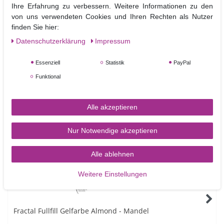
Ihre Erfahrung zu verbessern. Weitere Informationen zu den
gesättigt
Zucker
von uns verwendeten Cookies und Ihren Rechten als Nutzer
finden Sie hier:
0 kj / 0
0g
0g
0g
0g
0g
kcal
Daten­schutz­erklärung
Impressum
Essenziell
Statistik
PayPal
Funktional
Ähnliche Artikel
Alle akzeptieren
NEUHEIT
Nur Notwendige akzeptieren
Alle ablehnen
Weitere Einstellungen
Fractal Fullfill Gelfarbe Almond - Mandel