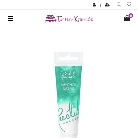
|
0
☰