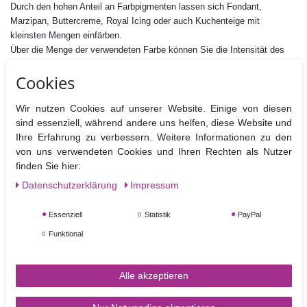
Durch den hohen Anteil an Farbpigmenten lassen sich Fondant,
Marzipan, Buttercreme, Royal Icing oder auch Kuchenteige mit
kleinsten Mengen einfärben.
Über die Menge der verwendeten Farbe können Sie die Intensität des
Farbtons steuern. Der Hersteller empfiehlt eine Höchstmenge von 3,5g/
Cookies
kg für Süßigkeiten bzw. 6,5g /kg für
Die praktische Tube erleichtert das hygienische Entnehmen der Farbe.
Wir nutzen Cookies auf unserer Website. Einige von diesen
Inhalt: 30 g
sind essenziell, während andere uns helfen, diese Website und
Zutaten: Glycerin, Siliciumdioxide, Propylenglycol, Farbstoff:
E133
,
Ihre Erfahrung zu verbessern. Weitere Informationen zu den
E104, Emulgator Kieselsäure,
von uns verwendeten Cookies und Ihren Rechten als Nutzer
Dieses Produkt ist glutenfrei, für Vegetarier und Veganer geeignet und
finden Sie hier:
Halal- zertifiziert.
Daten­schutz­erklärung
Impressum
Hersteller : Fractal Colors Kft.,Budapesti st. 116., Budapest H1162,
Essenziell
Statistik
PayPal
Ungarn
Funktional
Nährwertangaben pro 100 g
Brennwerte
Fett
davon
Kohlenhydrate
davon
Eiweiß
B
gesättigt
Zucker
Alle akzeptieren
0 kj / 0
0g
0g
0g
0g
0g