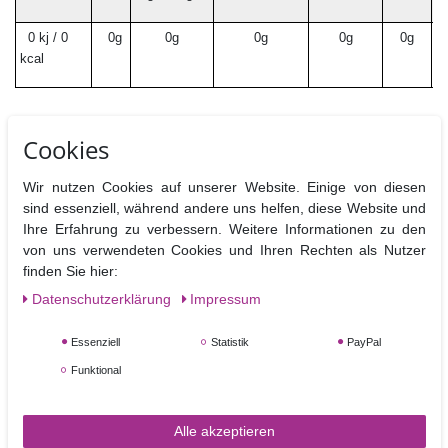
0 kj / 0
0g
0g
0g
0g
0g
kcal
Cookies
Ähnliche Artikel
Wir nutzen Cookies auf unserer Website. Einige von diesen
sind essenziell, während andere uns helfen, diese Website und
NEUHEIT
Ihre Erfahrung zu verbessern. Weitere Informationen zu den
von uns verwendeten Cookies und Ihren Rechten als Nutzer
finden Sie hier:
Daten­schutz­erklärung
Impressum
Essenziell
Statistik
PayPal
Funktional
Fractal Fullfill Gelfarbe Almond - Mandel
Alle akzeptieren