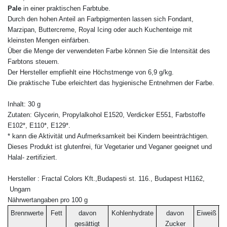
Pale
in einer praktischen Farbtube.
Durch den hohen Anteil an Farbpigmenten lassen sich Fondant,
Marzipan, Buttercreme, Royal Icing oder auch Kuchenteige mit
kleinsten Mengen einfärben.
Über die Menge der verwendeten Farbe können Sie die Intensität des
Farbtons steuern.
Der Hersteller empfiehlt eine Höchstmenge von 6,9 g/kg.
Die praktische Tube erleichtert das hygienische Entnehmen der Farbe.
Inhalt: 30 g
Zutaten: Glycerin, Propylalkohol E1520, Verdicker E551, Farbstoffe
E102*, E110*, E129*.
* kann die Aktivität und Aufmerksamkeit bei Kindern beeinträchtigen.
Dieses Produkt ist glutenfrei, für Vegetarier und Veganer geeignet und
Halal- zertifiziert.
Hersteller : Fractal Colors Kft.,Budapesti st. 116., Budapest H1162,
Ungarn
Nährwertangaben pro 100 g
Brennwerte
Fett
davon
Kohlenhydrate
davon
Eiweiß
B
gesättigt
Zucker