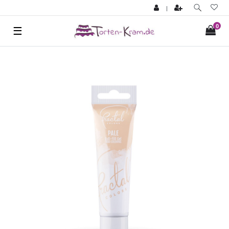
|
0
☰