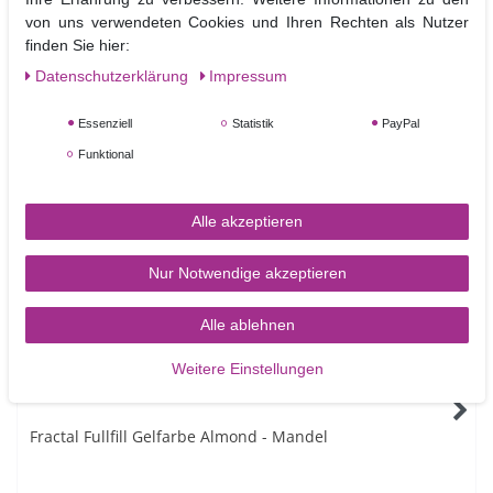
von uns verwendeten Cookies und Ihren Rechten als Nutzer
0 kj / 0
0g
0g
0g
0g
0g
finden Sie hier:
kcal
Daten­schutz­erklärung
Impressum
Essenziell
Statistik
PayPal
Funktional
Ähnliche Artikel
Alle akzeptieren
NEUHEIT
Nur Notwendige akzeptieren
Alle ablehnen
Weitere Einstellungen
Fractal Fullfill Gelfarbe Almond - Mandel