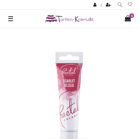
|
0
☰