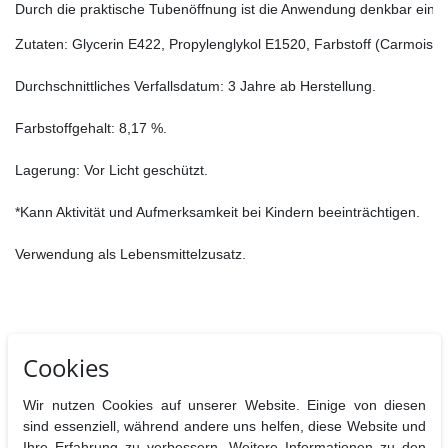
Durch die praktische Tubenöffnung ist die Anwendung denkbar einfac
Zutaten: Glycerin E422, Propylenglykol E1520, Farbstoff (Carmoisin E
Durchschnittliches Verfallsdatum: 3 Jahre ab Herstellung.

Farbstoffgehalt: 8,17 %.

Lagerung: Vor Licht geschützt.

*Kann Aktivität und Aufmerksamkeit bei Kindern beeinträchtigen.

Verwendung als Lebensmittelzusatz.
Hersteller : Fractal Colors Kft.,Budapesti st. 116., Budapest H1162,
Cookies
Ungarn
Nährwertangaben pro 100 g
Wir nutzen Cookies auf unserer Website. Einige von diesen
Brennwerte
Fett
davon
Kohlenhydrate
davon
Eiweiß
B
sind essenziell, während andere uns helfen, diese Website und
gesättigt
Zucker
Ihre Erfahrung zu verbessern. Weitere Informationen zu den