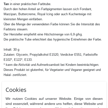
Tan
in einer praktischen Farbtube.
Durch den hohen Anteil an Farbpigmenten lassen sich Fondant,
Marzipan, Buttercreme, Royal Icing oder auch Kuchenteige mit
kleinsten Mengen einfärben.
Über die Menge der verwendeten Farbe können Sie die Intensität des
Farbtons steuern.
Der Hersteller empfiehlt eine Höchstmenge von 6,9 g/kg.
Die praktische Tube erleichtert das hygienische Entnehmen der Farbe.
Inhalt: 30 g
Zutaten: Glycerin, Propylalkohol E1520, Verdicker E551, Farbstoffe
E102*, E122*, E133.
* kann die Aktivität und Aufmerksamkeit bei Kindern beeinträchtigen.
Dieses Produkt ist glutenfrei, für Vegetarier und Veganer geeignet und
Halal- zertifiziert.
Hersteller : Fractal Colors Kft.,Budapesti st. 116., Budapest H1162,
Cookies
Ungarn
Nährwertangaben pro 100 g
Wir nutzen Cookies auf unserer Website. Einige von diesen
Brennwerte
Fett
davon
Kohlenhydrate
davon
Eiweiß
B
sind essenziell, während andere uns helfen, diese Website und
gesättigt
Zucker