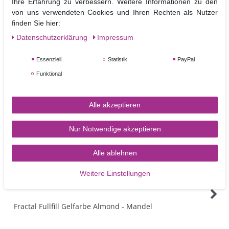
Ihre Erfahrung zu verbessern. Weitere Informationen zu den
von uns verwendeten Cookies und Ihren Rechten als Nutzer
0 kj / 0
0g
0g
0g
0g
0g
finden Sie hier:
kcal
Daten­schutz­erklärung
Impressum
Essenziell
Statistik
PayPal
Funktional
Ähnliche Artikel
Alle akzeptieren
NEUHEIT
Nur Notwendige akzeptieren
Alle ablehnen
Weitere Einstellungen
Fractal Fullfill Gelfarbe Almond - Mandel