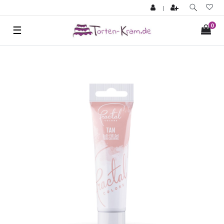
|
0
☰