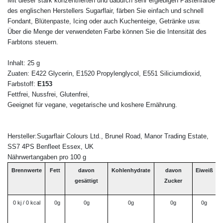
Mit dieser stark konzentrierten und dadurch sehr ergiebigen Pastenfarbe
des englischen Herstellers Sugarflair, färben Sie einfach und schnell
Fondant, Blütenpaste, Icing oder auch Kuchenteige, Getränke usw.
Über die Menge der verwendeten Farbe können Sie die Intensität des
Farbtons steuern.
Inhalt: 25 g
Zuaten: E422 Glycerin, E1520 Propylenglycol, E551 Siliciumdioxid,
Farbstoff:
E153
Fettfrei, Nussfrei, Glutenfrei,
Geeignet für vegane, vegetarische und koshere Ernährung.
Hersteller:Sugarflair Colours Ltd., Brunel Road, Manor Trading Estate,
SS7 4PS Benfleet Essex, UK
Nährwertangaben pro 100 g
Brennwerte
Fett
davon
Kohlenhydrate
davon
Eiweiß
B
gesättigt
Zucker
0 kj / 0 kcal
0g
0g
0g
0g
0g