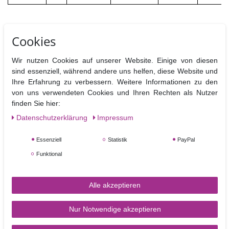
Cookies
Ähnliche Artikel
Wir nutzen Cookies auf unserer Website. Einige von diesen
sind essenziell, während andere uns helfen, diese Website und
TOP-ARTIKEL
Ihre Erfahrung zu verbessern. Weitere Informationen zu den
von uns verwendeten Cookies und Ihren Rechten als Nutzer
finden Sie hier:
Daten­schutz­erklärung
Impressum
Essenziell
Statistik
PayPal
Funktional
Bäckerstärke 400g
Cake Drum rund 20,3 cm
Alle akzeptieren
4,50 €
2,50 €
Nur Notwendige akzeptieren
400
Gramm
| 11,25 € / Kilogramm