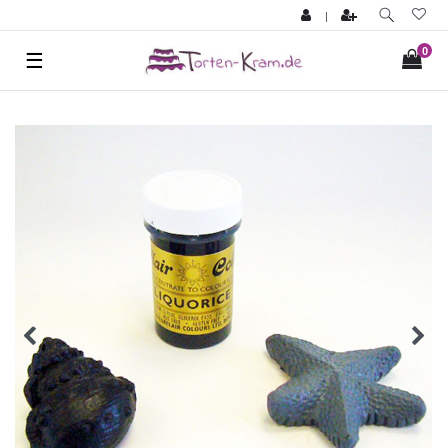
|
0
☰