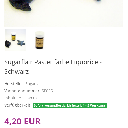
Sugarflair Pastenfarbe Liquorice -
Schwarz
Hersteller:
Sugarflair
Variantennummer:
SF035
Inhalt:
25
Gramm
Verfügbarkeit:
Sofort versandfertig, Lieferzeit 1 - 5 Werktage
4,20 EUR