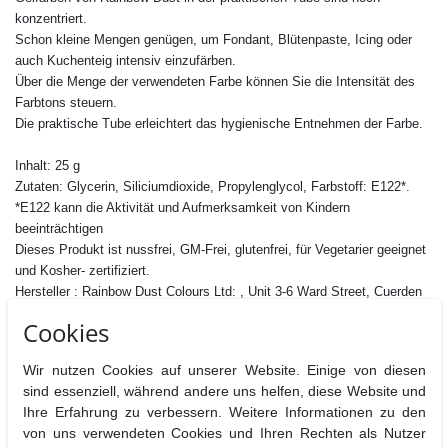
konzentriert.
Schon kleine Mengen genügen, um Fondant, Blütenpaste, Icing oder
auch Kuchenteig intensiv einzufärben.
Über die Menge der verwendeten Farbe können Sie die Intensität des
Farbtons steuern.
Die praktische Tube erleichtert das hygienische Entnehmen der Farbe.
Inhalt: 25 g
Zutaten: Glycerin, Siliciumdioxide, Propylenglycol, Farbstoff:
E122*.
*E122 kann die Aktivität und Aufmerksamkeit von Kindern
beeinträchtigen
Dieses Produkt ist nussfrei, GM-Frei, glutenfrei, für Vegetarier geeignet
und Kosher- zertifiziert.
Hersteller : Rainbow Dust Colours Ltd: , Unit 3-6 Ward Street, Cuerden
Green Mill, Lostock Hall, PR5 5HR, UK
Cookies
Nährwertangaben pro 100 g
Brennwerte
Fett
davon
Kohlenhydrate
davon
Eiweiß
B
Wir nutzen Cookies auf unserer Website. Einige von diesen
gesättigt
Zucker
sind essenziell, während andere uns helfen, diese Website und
Ihre Erfahrung zu verbessern. Weitere Informationen zu den
0 kj / 0 kcal
0g
0g
0g
0g
0g
von uns verwendeten Cookies und Ihren Rechten als Nutzer