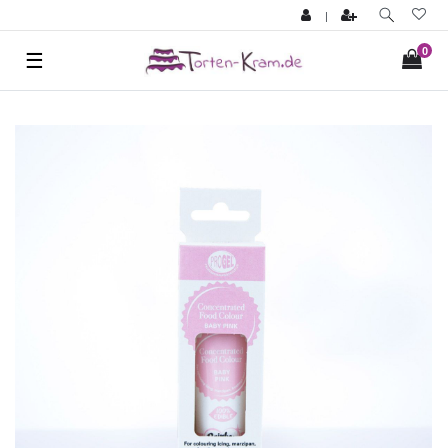
|
0
☰