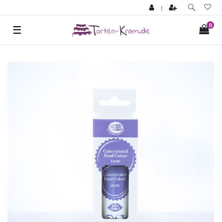
|
0
☰