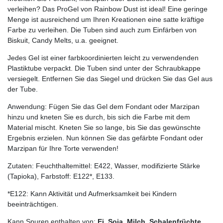
verleihen? Das ProGel von Rainbow Dust ist ideal! Eine geringe
Menge ist ausreichend um Ihren Kreationen eine satte kräftige
Farbe zu verleihen. Die Tuben sind auch zum Einfärben von
Biskuit, Candy Melts, u.a. geeignet.
Jedes Gel ist einer farbkoordinierten leicht zu verwendenden
Plastiktube verpackt. Die Tuben sind unter der Schraubkappe
versiegelt. Entfernen Sie das Siegel und drücken Sie das Gel aus
der Tube.
Anwendung: Fügen Sie das Gel dem Fondant oder Marzipan
hinzu und kneten Sie es durch, bis sich die Farbe mit dem
Material mischt. Kneten Sie so lange, bis Sie das gewünschte
Ergebnis erzielen. Nun können Sie das gefärbte Fondant oder
Marzipan für Ihre Torte verwenden!
Zutaten: Feuchthaltemittel: E422, Wasser, modifizierte Stärke
(Tapioka), Farbstoff: E122*, E133.
*E122: Kann Aktivität und Aufmerksamkeit bei Kindern
beeinträchtigen.
Kann Spuren enthalten von:
Ei
,
Soja
,
Milch
,
Schalenfrüchte
.