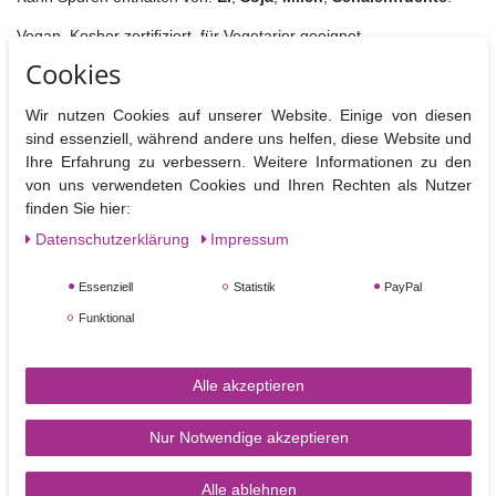
Vegan, Kosher zertifiziert, für Vegetarier geeignet.
Cookies
Maximal verwendbare Dosis: 8 g/kg.
Die Verpackung ist in folgenden Sprachen gehalten: Englisch,
Wir nutzen Cookies auf unserer Website. Einige von diesen
Französisch, Niederländisch, Italienisch, Spanisch und Deutsch
sind essenziell, während andere uns helfen, diese Website und
(auf der Tube).
Ihre Erfahrung zu verbessern. Weitere Informationen zu den
von uns verwendeten Cookies und Ihren Rechten als Nutzer
Verpackt in Blisterpackung.
finden Sie hier:
Inhalt: 25 Gramm.
Daten­schutz­erklärung
Impressum
Essenziell
Statistik
PayPal
Funktional
Alle akzeptieren
Nur Notwendige akzeptieren
Alle ablehnen