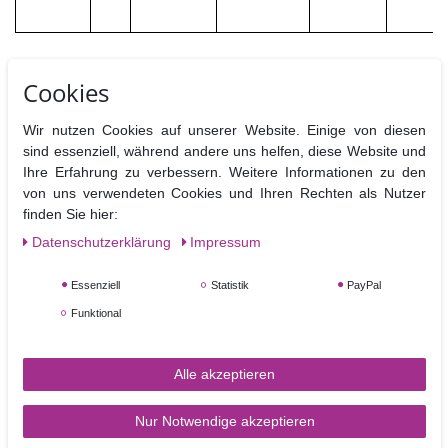
Cookies
Wir nutzen Cookies auf unserer Website. Einige von diesen
Ähnliche Artikel
sind essenziell, während andere uns helfen, diese Website und
Ihre Erfahrung zu verbessern. Weitere Informationen zu den
von uns verwendeten Cookies und Ihren Rechten als Nutzer
finden Sie hier:
Daten­schutz­erklärung
Impressum
Essenziell
Statistik
PayPal
Funktional
Sugarflair Pastenfarbe
Sugarflair Pastenfarbe
Egg Yellow - Eigelb
Pastel Daffodil -
Alle akzeptieren
Pastellgelb
Nur Notwendige akzeptieren
4,20 €
4,20 €