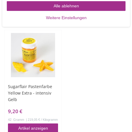
25
Gramm
| 168,00 € / Kilogramm
25
Gramm
| 168,00 € / Kilogramm
Alle ablehnen
Artikel anzeigen
In den Warenkorb
Weitere Einstellungen
Sugarflair Pastenfarbe
Yellow Extra - intensiv
Gelb
9,20 €
42
Gramm
| 219,05 € / Kilogramm
Artikel anzeigen