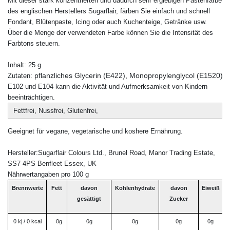
Mit dieser stark konzentrierten und dadurch sehr ergiebigen Pastenfarbe
des englischen Herstellers Sugarflair, färben Sie einfach und schnell
Fondant, Blütenpaste, Icing oder auch Kuchenteige, Getränke usw.
Über die Menge der verwendeten Farbe können Sie die Intensität des
Farbtons steuern.
Inhalt: 25 g
pflanzliches Glycerin (E422), Monopropylenglycol (E1520), Si
Zutaten: 
E102 und E104 kann die Aktivität und Aufmerksamkeit von Kindern
beeinträchtigen.
Fettfrei, Nussfrei, Glutenfrei,
Geeignet für vegane, vegetarische und koshere Ernährung.
Hersteller:Sugarflair Colours Ltd., Brunel Road, Manor Trading Estate,
SS7 4PS Benfleet Essex, UK
Nährwertangaben pro 100 g
Brennwerte
Fett
davon
Kohlenhydrate
davon
Eiweiß
B
gesättigt
Zucker
0 kj / 0 kcal
0g
0g
0g
0g
0g