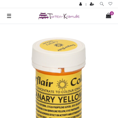
|
0
☰