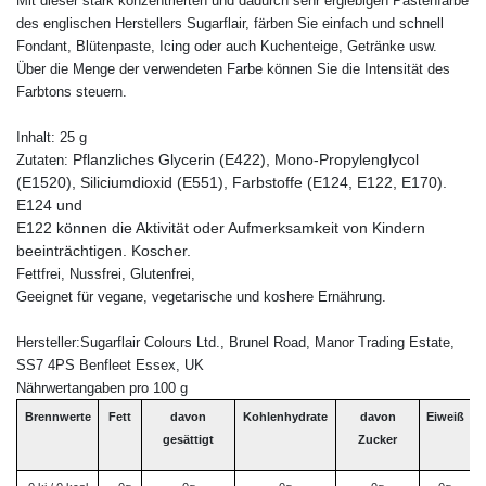
Mit dieser stark konzentrierten und dadurch sehr ergiebigen Pastenfarbe
des englischen Herstellers Sugarflair, färben Sie einfach und schnell
Fondant, Blütenpaste, Icing oder auch Kuchenteige, Getränke usw.
Über die Menge der verwendeten Farbe können Sie die Intensität des
Farbtons steuern.
Inhalt: 25 g
Pflanzliches Glycerin (E422), Mono-Propylenglycol
Zutaten:
(E1520), Siliciumdioxid (E551), Farbstoffe (E124, E122, E170).
E124 und
E122 können die Aktivität oder Aufmerksamkeit von Kindern
beeinträchtigen. Koscher.
Fettfrei, Nussfrei, Glutenfrei,
Geeignet für vegane, vegetarische und koshere Ernährung.
Hersteller:Sugarflair Colours Ltd., Brunel Road, Manor Trading Estate,
SS7 4PS Benfleet Essex, UK
Nährwertangaben pro 100 g
Brennwerte
Fett
davon
Kohlenhydrate
davon
Eiweiß
B
gesättigt
Zucker