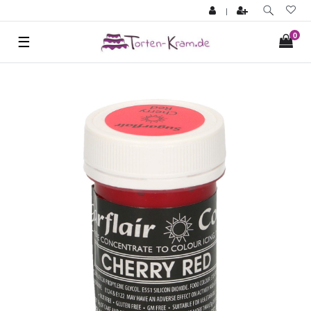
|
0
☰