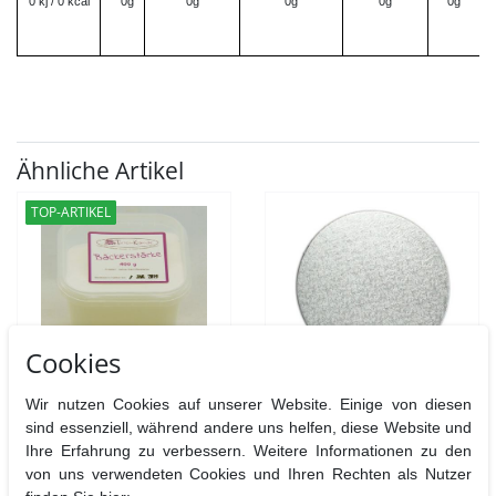
0 kj / 0 kcal
0g
0g
0g
0g
0g
Ähnliche Artikel
TOP-ARTIKEL
Cookies
Bäckerstärke 400g
Cake Drum rund 20,3 cm
Wir nutzen Cookies auf unserer Website. Einige von diesen
sind essenziell, während andere uns helfen, diese Website und
Ihre Erfahrung zu verbessern. Weitere Informationen zu den
von uns verwendeten Cookies und Ihren Rechten als Nutzer