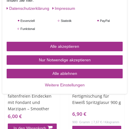
4,50 €
2,50 €
finden Sie hier:
Daten­schutz­erklärung
Impressum
400
Gramm
| 11,25 € / Kilogramm
In den Warenkorb
Artikel anzeigen
Essenziell
Statistik
PayPal
Funktional
TOP-ARTIKEL
Alle akzeptieren
Nur Notwendige akzeptieren
Alle ablehnen
Weitere Einstellungen
FMM Glätter zum
FunCakes Royal Icing
faltenfreien Eindecken
Fertigmischung für
mit Fondant und
Eiweiß Spritzglasur 900 g
Marzipan – Smoother
6,90 €
6,00 €
900
Gramm
| 7,67 € / Kilogramm
In den Warenkorb